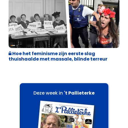
Cultuuroorlog
Hoe het feminisme zijn eerste slag
thuishaalde met massale, blinde terreur
Deze week in
't Pallieterke