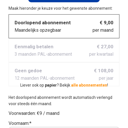
Maak hieronder je keuze voor het gewenste abonnement:
Doorlopend abonnement
€ 9,00
Maandelijks opzegbaar
per maand
Eenmalig betalen
€ 27,00
3 maanden PAL-abonnement
per kwartaal
Geen gedoe
€ 108,00
12 maanden PAL-abonnement
per jaar
Liever ook op
papier
? Bekijk
alle abonnementen
!
Het doorlopend abonnement wordt automatisch verlengd
voor steeds één maand.
Voorwaarden:
€9 / maand
Voornaam:*