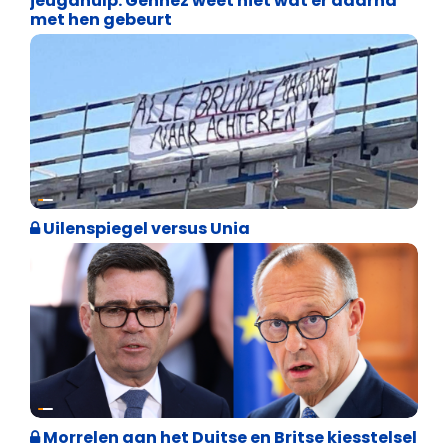
jeugdhulp: Gennez weet niet wat er daarna
met hen gebeurt
Cultuuroorlog
Uilenspiegel versus Unia
Internationale politiek
Morrelen aan het Duitse en Britse kiesstelsel