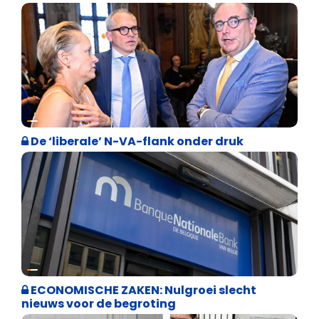
Binnenland politiek
De ‘liberale’ N-VA-flank onder druk
Binnenland politiek
ECONOMISCHE ZAKEN: Nulgroei slecht
nieuws voor de begroting