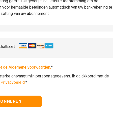
iëring geeft u Uitgeverij t Pallieterke toestemming om de
n voor herhaalde betalingen automatisch van uw bankrekening te
pzetting van uw abonnement.
dietkaart
et de Algemene voorwaarden.
*
lieterke ontvangt mijn persoonsgegevens. Ik ga akkoord met de
t
Privacybeleid
.*