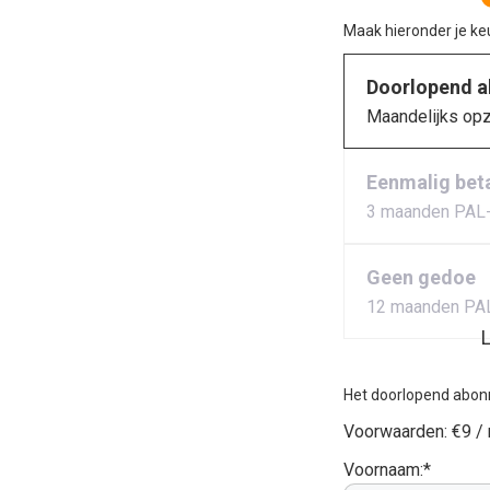
Maak hieronder je k
Doorlopend 
Maandelijks op
Eenmalig bet
3 maanden PAL
Geen gedoe
12 maanden PA
L
Het doorlopend abon
Voorwaarden:
€9 /
Voornaam:*