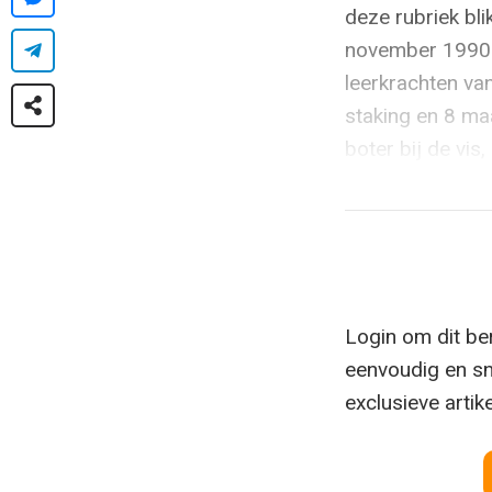
deze rubriek bli
november 1990: 
leerkrachten va
staking en 8 ma
boter bij de vis,
Login om dit ber
eenvoudig en sn
exclusieve artik