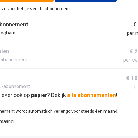
euze voor het gewenste abonnement:
€
abonnement
zegbaar
per 
€ 
alen
-abonnement
per kw
€ 10
L-abonnement
pe
iever ook op
papier
? Bekijk
alle abonnementen
!
nement wordt automatisch verlengd voor steeds één maand.
 maand