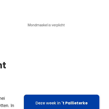
Mondmaskel is verplicht
ht
mei
Deze week in
't Pallieterke
tten. In