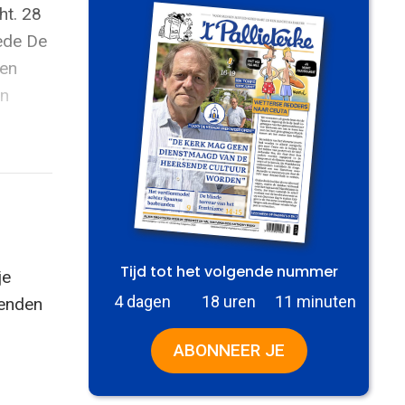
ht. 28
ede De
ken
en
Tijd tot het volgende nummer
je
4 dagen
18 uren
11 minuten
zenden
ABONNEER JE