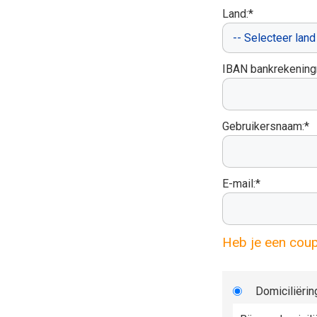
Land:*
IBAN bankrekenin
Gebruikersnaam:*
E-mail:*
Heb je een cou
Domiciliërin