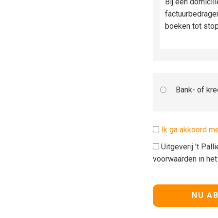
Bij een domicil
factuurbedrage
boeken tot sto
Bank- of kre
Ik ga akkoord m
Uitgeverij 't Pal
voorwaarden in he
Geen waarde