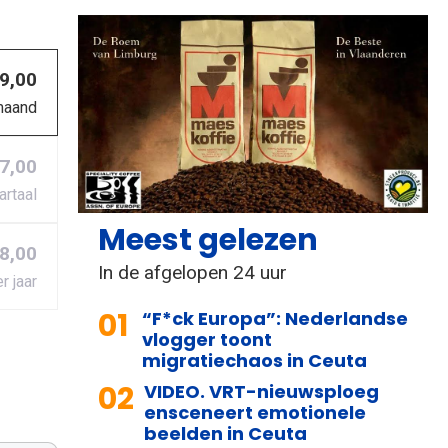
 9,00
maand
27,00
artaal
Meest gelezen
8,00
In de afgelopen 24 uur
r jaar
01
“F*ck Europa”: Nederlandse
vlogger toont
migratiechaos in Ceuta
02
VIDEO. VRT-nieuwsploeg
ensceneert emotionele
beelden in Ceuta