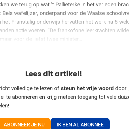
kken we terug op wat ‘t Pallieterke in het verleden brac
Bels wafelijzer, onderpand voor de Waalse schoolvr
n het Franstalig onderwijs hervatten het werk na 5 we
anden actie voeren. “De frankofone leerkrachten wild
 maar voor de liefst twee minister...
Lees dit artikel!
icht volledige te lezen of
steun het vrije woord
door 
el te abonneren en krijg meteen toegang tot vele dui
elen!
ABONNEER JE NU
IK BEN AL ABONNEE