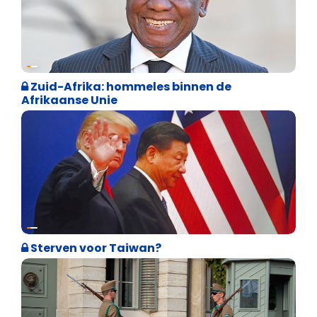
Weekblad 't Pallieterke
Zuid-Afrika: hommeles binnen de
Afrikaanse Unie
Weekblad 't Pallieterke
Sterven voor Taiwan?