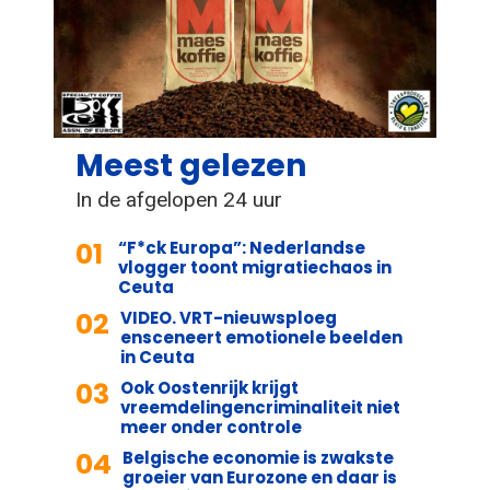
Meest gelezen
In de afgelopen 24 uur
01
“F*ck Europa”: Nederlandse
vlogger toont migratiechaos in
Ceuta
02
VIDEO. VRT-nieuwsploeg
ensceneert emotionele beelden
in Ceuta
03
Ook Oostenrijk krijgt
vreemdelingencriminaliteit niet
meer onder controle
04
Belgische economie is zwakste
groeier van Eurozone en daar is