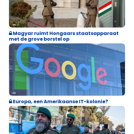
Internationale politiek
Magyar ruimt Hongaars staatsapparaat
met de grove borstel op
Internationale politiek
Europa, een Amerikaanse IT-kolonie?