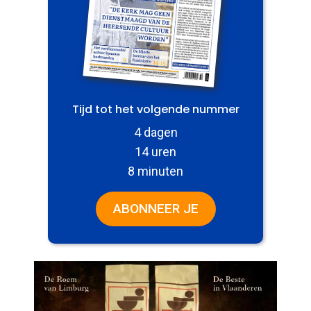
Tijd tot het volgende nummer
4 dagen
14 uren
8 minuten
ABONNEER JE