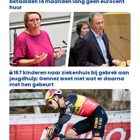
betaalden 14 maanden lang geen eurocent
huur
Binnenland politiek
167 kinderen naar ziekenhuis bij gebrek aan
jeugdhulp: Gennez weet niet wat er daarna
met hen gebeurt
Binnenland politiek