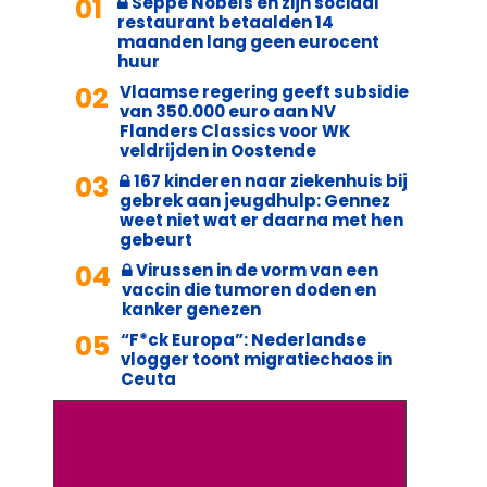
01
Seppe Nobels en zijn sociaal
restaurant betaalden 14
maanden lang geen eurocent
huur
02
Vlaamse regering geeft subsidie
van 350.000 euro aan NV
Flanders Classics voor WK
veldrijden in Oostende
03
167 kinderen naar ziekenhuis bij
gebrek aan jeugdhulp: Gennez
weet niet wat er daarna met hen
gebeurt
04
Virussen in de vorm van een
vaccin die tumoren doden en
kanker genezen
05
“F*ck Europa”: Nederlandse
vlogger toont migratiechaos in
Ceuta