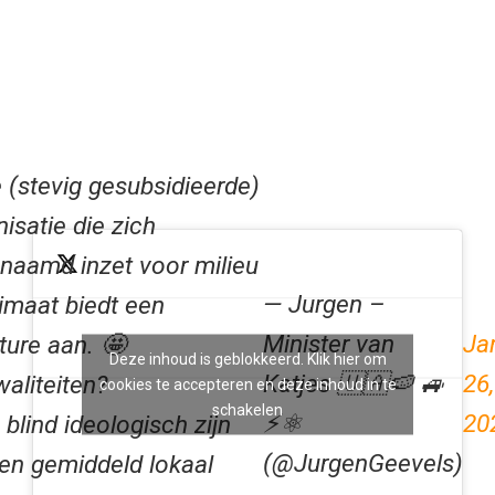
 (stevig gesubsidieerde)
isatie die zich
naamd inzet voor milieu
— Jurgen –
limaat biedt een
Minister van
Ja
ture aan. 🤩
Deze inhoud is geblokkeerd. Klik hier om
Katjes 🇺🇦🍉 🚙
26,
waliteiten?
cookies te accepteren en deze inhoud in te
schakelen
⚡️⚛️
20
blind ideologisch zijn
(@JurgenGeevels)
een gemiddeld lokaal