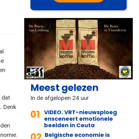
al
se
en
Meest gelezen
 dat
In de afgelopen 24 uur
K. Denk
01
VIDEO. VRT-nieuwsploeg
ensceneert emotionele
beelden in Ceuta
iden
02
Belgische economie is
onomie.