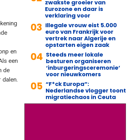
zwakste groeier van
Eurozone en daar is
verklaring voor
ekening
03
Illegale vrouw eist 5.000
euro van Frankrijk voor
nde
vertrek naar Algerije en
opstarten eigen zaak
 bnp en
04
Steeds meer lokale
besturen organiseren
Als een
‘inburgeringsceremonie’
n de
voor nieuwkomers
 dalen.
05
“F*ck Europa”:
Nederlandse vlogger toont
migratiechaos in Ceuta