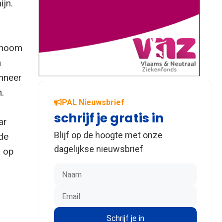
ijn.
conoom
n
anneer
.
PAL Nieuwsbrief
schrijf je gratis in
ar
Blijf op de hoogte met onze
nde
dagelijkse nieuwsbrief
n op