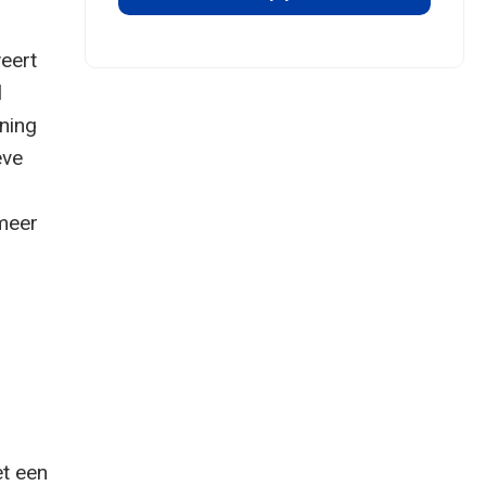
eert
l
ening
eve
 meer
et een