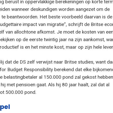
g berust in oppervlakkige berekeningen op korte term
eiden wanneer deskundigen worden aangezet om de
 te beantwoorden. Het beste voorbeeld daarvan is de
udgettaire impact van migratie”, schrijft de Britse e
zelf van allochtone afkomst. Je moet de kosten van ee
ekijken op de eerste twintig jaar na zijn aankomst, w
roductief is en het minste kost, maar op zijn hele leven
ij dat de DS zelf verwijst naar Britse studies, want da
e for Budget Responsibility berekend dat elke bijkome
se belastingbetaler al 150.000 pond zal gekost hebbe
ij met pensioen gaat. Als hij 80 jaar haalt, zal dat al
tot 500.000 pond.
pel