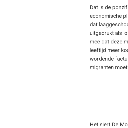
Dat is de ponzif
economische ple
dat laaggeschoo
uitgedrukt als 
mee dat deze mi
leeftijd meer ko
wordende factuu
migranten moet
Het siert De Mor