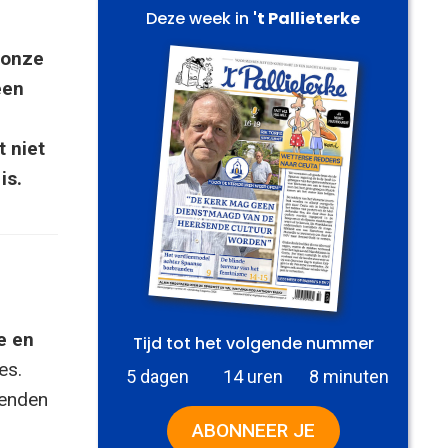
Deze week in
't Pallieterke
 onze
een
 niet
is.
e en
Tijd tot het volgende nummer
es.
5 dagen
14 uren
8 minuten
zenden
ABONNEER JE