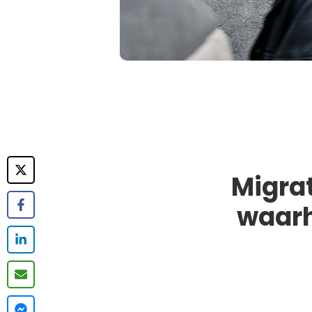
Migra
waarh