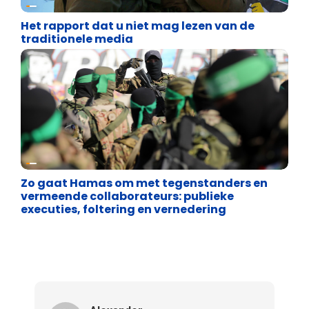
Terrorisme en extremisme
Het rapport dat u niet mag lezen van de
traditionele media
Terrorisme en extremisme
Zo gaat Hamas om met tegenstanders en
vermeende collaborateurs: publieke
executies, foltering en vernedering