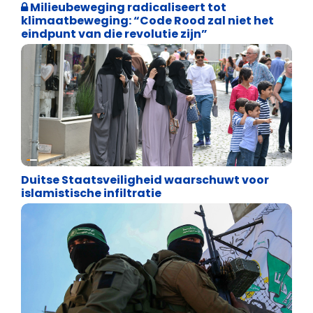
Milieubeweging radicaliseert tot
klimaatbeweging: “Code Rood zal niet het
eindpunt van die revolutie zijn”
Terrorisme en extremisme
Duitse Staatsveiligheid waarschuwt voor
islamistische infiltratie