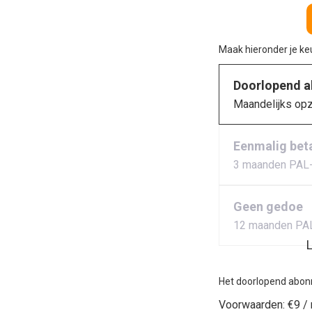
Maak hieronder je k
Doorlopend 
Maandelijks op
Eenmalig bet
3 maanden PAL
Geen gedoe
12 maanden PA
L
Het doorlopend abon
Voorwaarden:
€9 /