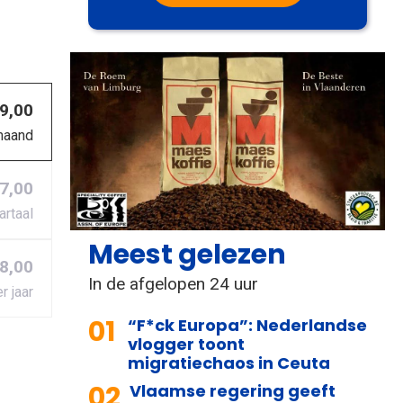
 9,00
maand
27,00
artaal
Meest gelezen
8,00
In de afgelopen 24 uur
r jaar
01
“F*ck Europa”: Nederlandse
vlogger toont
migratiechaos in Ceuta
02
Vlaamse regering geeft