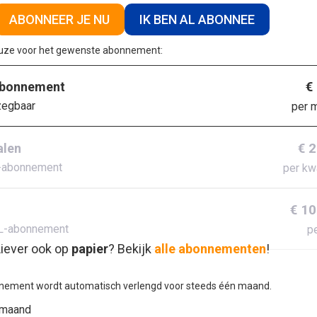
ABONNEER JE NU
IK BEN AL ABONNEE
euze voor het gewenste abonnement:
€
abonnement
zegbaar
per 
€ 
alen
-abonnement
per kw
€ 10
L-abonnement
pe
iever ook op
papier
? Bekijk
alle abonnementen
!
nement wordt automatisch verlengd voor steeds één maand.
 maand