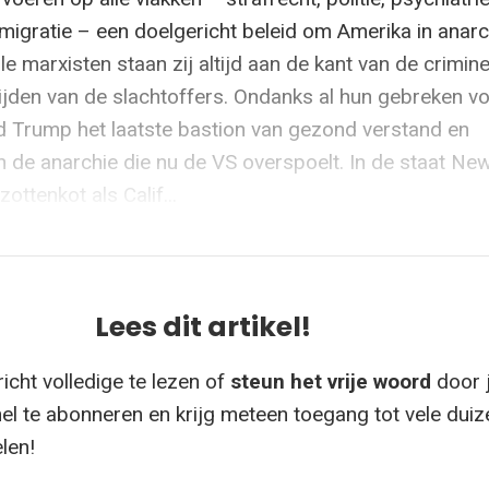
migratie – een doelgericht beleid om Amerika in anarc
lle marxisten staan zij altijd aan de kant van de crimin
 lijden van de slachtoffers. Ondanks al hun gebreken 
 Trump het laatste bastion van gezond verstand en
n de anarchie die nu de VS overspoelt. In de staat Ne
ottenkot als Calif...
Lees dit artikel!
icht volledige te lezen of
steun het vrije woord
door 
el te abonneren en krijg meteen toegang tot vele dui
elen!