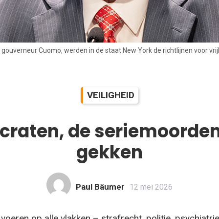
gouverneur Cuomo, werden in de staat New York de richtlijnen voor vrijl
VEILIGHEID
raten, de seriemoorden
gekken
Paul Bäumer
12 mei 2026
eren op alle vlakken – strafrecht, politie, psychiatrie