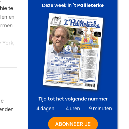
Deze week in
't Pallieterke
hie te
elen en
vormen
w York,
Tijd tot het volgende nummer
je
4 dagen
4 uren
9 minuten
zenden
ABONNEER JE