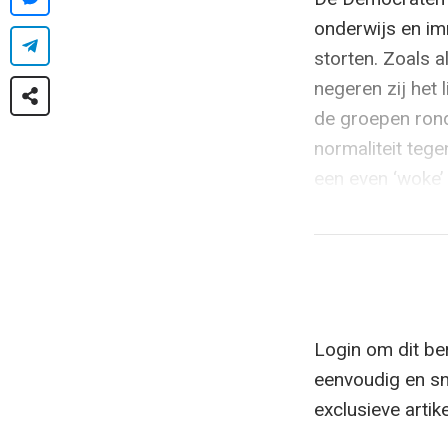
onderwijs en im
storten. Zoals a
negeren zij het
de groepen rond
normaliteit tege
een even ‘woke’ z
Login om dit ber
eenvoudig en sn
exclusieve artik