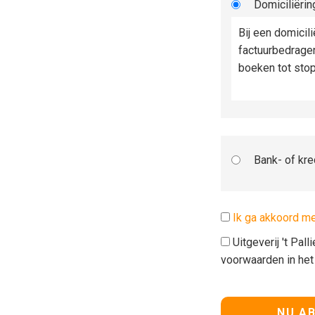
Domiciliërin
Bij een domicil
factuurbedrage
boeken tot sto
Bank- of kre
Ik ga akkoord m
Uitgeverij 't Pal
voorwaarden in he
Geen waarde