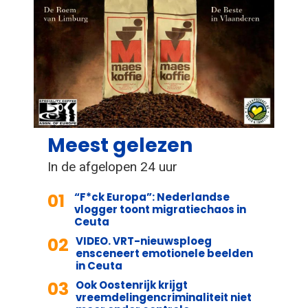
Meest gelezen
In de afgelopen 24 uur
01
“F*ck Europa”: Nederlandse
vlogger toont migratiechaos in
Ceuta
02
VIDEO. VRT-nieuwsploeg
ensceneert emotionele beelden
in Ceuta
03
Ook Oostenrijk krijgt
vreemdelingencriminaliteit niet