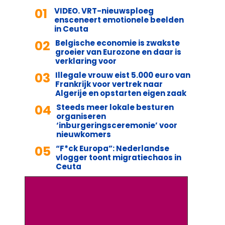
01
VIDEO. VRT-nieuwsploeg
ensceneert emotionele beelden
in Ceuta
02
Belgische economie is zwakste
groeier van Eurozone en daar is
verklaring voor
03
Illegale vrouw eist 5.000 euro van
Frankrijk voor vertrek naar
Algerije en opstarten eigen zaak
04
Steeds meer lokale besturen
organiseren
‘inburgeringsceremonie’ voor
nieuwkomers
05
“F*ck Europa”: Nederlandse
vlogger toont migratiechaos in
Ceuta