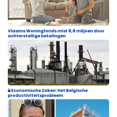
Financiële vrijheid
Vlaams Woningfonds mist 8,8 miljoen door
achterstallige betalingen
Financiële vrijheid
Economische Zaken: Het Belgische
productiviteitsprobleem