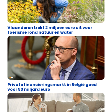
Financiële vrijheid
Vlaanderen trekt 2 miljoen euro uit voor
toerisme rond natuur en water
Financiële vrijheid
Private financieringsmarkt in België goed
voor 50 miljard euro