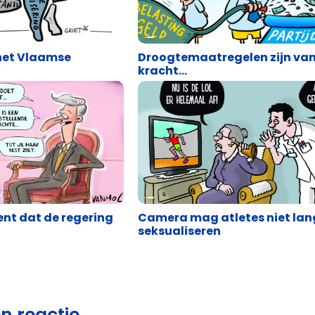
Cartoons
het Vlaamse
Droogtemaatregelen zijn va
kracht…
Cartoons
kent dat de regering
Camera mag atletes niet lan
seksualiseren