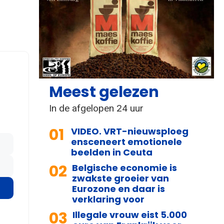
Meest gelezen
In de afgelopen 24 uur
01
VIDEO. VRT-nieuwsploeg
ensceneert emotionele
beelden in Ceuta
02
Belgische economie is
zwakste groeier van
Eurozone en daar is
verklaring voor
03
Illegale vrouw eist 5.000