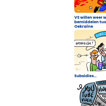
Cartoons
VS willen weer 
bemiddelen tus
Oekraïne
Cartoons
Subsidies…