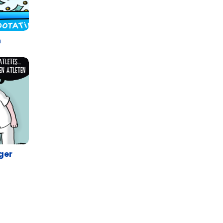
n
ger