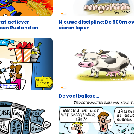
Cartoons
wat actiever
Nieuwe discipline: De 500m o
sen Rusland en
eieren lopen
Cartoons
De voetbalkoe…