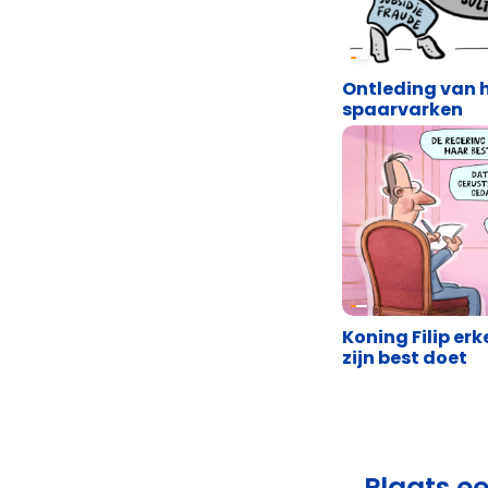
Cartoons
Ontleding van 
spaarvarken
Cartoons
Koning Filip er
zijn best doet