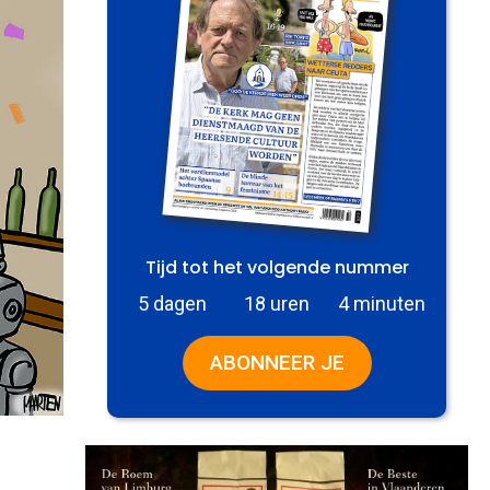
Tijd tot het volgende nummer
5 dagen
18 uren
4 minuten
ABONNEER JE