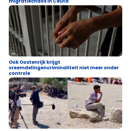
migratiechaos in Ceuta
Asiel en Migratie
Ook Oostenrijk krijgt
vreemdelingencriminaliteit niet meer onder
controle
Cultuuroorlog