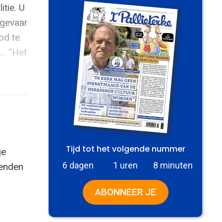
tie. U
sgevaar
od te
”… “Het
Tijd tot het volgende nummer
je
6 dagen
1 uren
8 minuten
zenden
ABONNEER JE