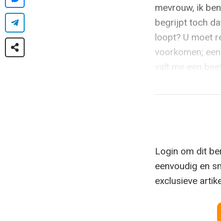
mevrouw, ik ben
begrijpt toch d
loopt? U moet r
voorkomen; een 
valt me een beet
Login om dit ber
eenvoudig en sn
exclusieve artik