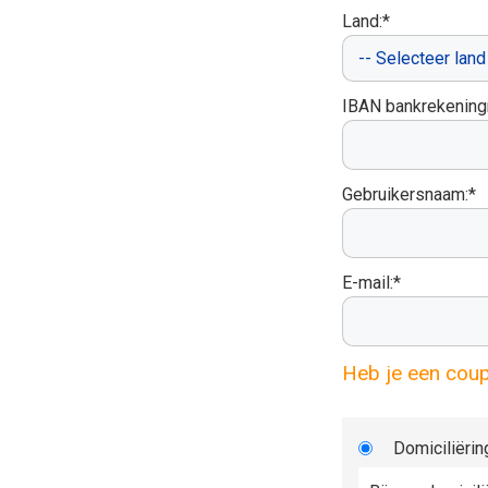
Land:*
IBAN bankrekenin
Gebruikersnaam:*
E-mail:*
Heb je een cou
Domiciliërin