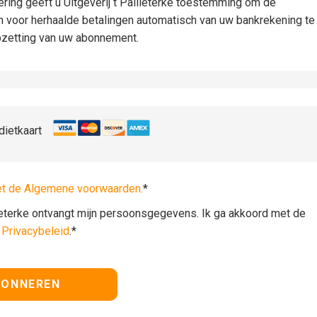
iëring geeft u Uitgeverij t Pallieterke toestemming om de
n voor herhaalde betalingen automatisch van uw bankrekening te
pzetting van uw abonnement.
dietkaart
et de Algemene voorwaarden.
*
lieterke ontvangt mijn persoonsgegevens. Ik ga akkoord met de
t
Privacybeleid
.*