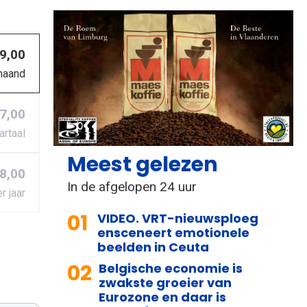
 9,00
maand
27,00
artaal
Meest gelezen
8,00
In de afgelopen 24 uur
r jaar
01
VIDEO. VRT-nieuwsploeg
ensceneert emotionele
beelden in Ceuta
02
Belgische economie is
zwakste groeier van
Eurozone en daar is