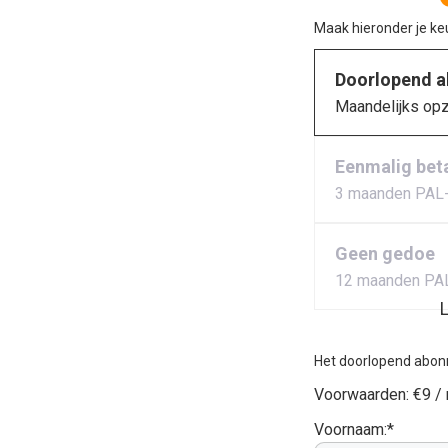
Maak hieronder je k
Doorlopend 
Maandelijks op
Eenmalig bet
3 maanden PAL
Geen gedoe
12 maanden PA
L
Het doorlopend abon
Voorwaarden:
€9 /
Voornaam:*