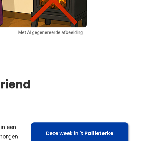
Met AI gegenereerde afbeelding.
vriend
 in een
Deze week in
't Pallieterke
emorgen