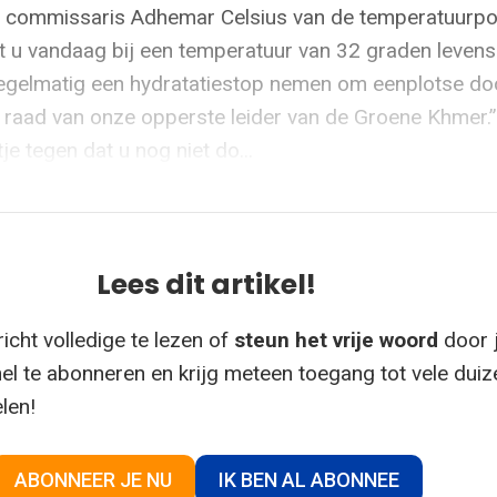
 commissaris Adhemar Celsius van de temperatuurpoli
at u vandaag bij een temperatuur van 32 graden leven
egelmatig een hydratatiestop nemen om eenplotse do
raad van onze opperste leider van de Groene Khmer.
je tegen dat u nog niet do...
Lees dit artikel!
icht volledige te lezen of
steun het vrije woord
door 
el te abonneren en krijg meteen toegang tot vele dui
elen!
ABONNEER JE NU
IK BEN AL ABONNEE