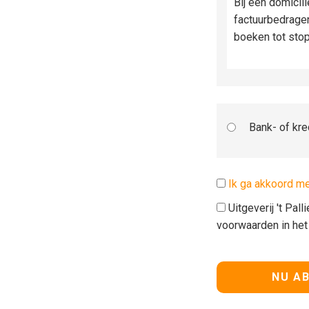
Bij een domicil
factuurbedrage
boeken tot sto
Bank- of kre
Ik ga akkoord m
Uitgeverij 't Pal
voorwaarden in he
Geen waarde