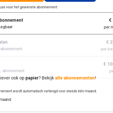
euze voor het gewenste abonnement:
€
abonnement
zegbaar
per 
€ 
alen
-abonnement
per kw
€ 10
L-abonnement
pe
iever ook op
papier
? Bekijk
alle abonnementen
!
nement wordt automatisch verlengd voor steeds één maand.
 maand