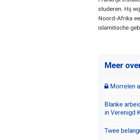
studeren. Hij wi
Noord-Afrika een
islamitische geb
Meer over
Morrelen aa
Blanke arbeid
in Verenigd K
Twee belangr