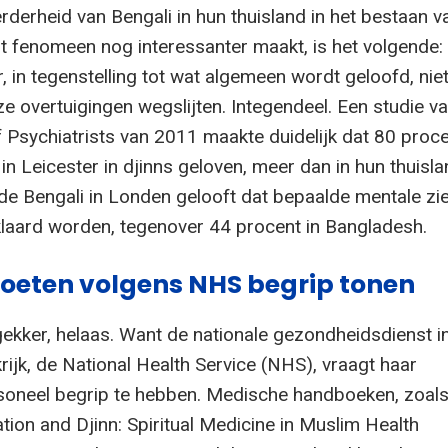
rderheid van Bengali in hun thuisland in het bestaan v
it fenomeen nog interessanter maakt, is het volgende:
r, in tegenstelling tot wat algemeen wordt geloofd, nie
e overtuigingen wegslijten. Integendeel. Een studie va
f Psychiatrists van 2011 maakte duidelijk dat 80 proc
n Leicester in djinns geloven, meer dan in hun thuisla
de Bengali in Londen gelooft dat bepaalde mentale zi
klaard worden, tegenover 44 procent in Bangladesh.
oeten volgens NHS begrip tonen
ekker, helaas. Want de nationale gezondheidsdienst in
ijk, de National Health Service (NHS), vraagt haar
soneel begrip te hebben. Medische handboeken, zoal
ation and Djinn: Spiritual Medicine in Muslim Health