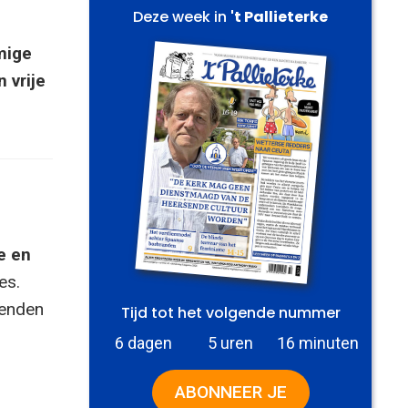
Deze week in
't Pallieterke
mige
 vrije
e en
es.
zenden
Tijd tot het volgende nummer
6 dagen
5 uren
16 minuten
ABONNEER JE