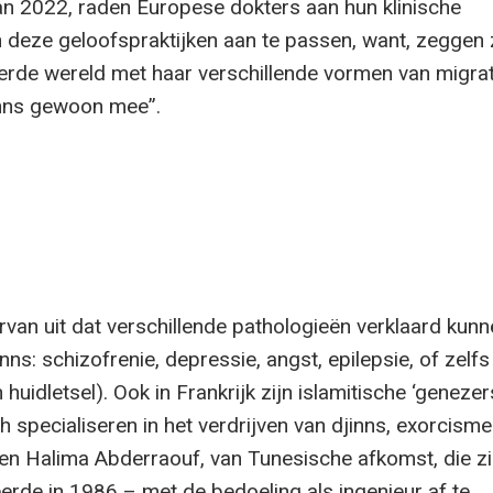
 2022, raden Europese dokters aan hun klinische
 deze geloofspraktijken aan te passen, want, zeggen z
erde wereld met haar verschillende vormen van migrat
inns gewoon mee”.
van uit dat verschillende pathologieën verklaard kunn
ns: schizofrenie, depressie, angst, epilepsie, of zelfs
uidletsel). Ook in Frankrijk zijn islamitische ‘genezer
ch specialiseren in het verdrijven van djinns, exorcism
Ben Halima Abderraouf, van Tunesische afkomst, die zi
leerde in 1986 – met de bedoeling als ingenieur af te