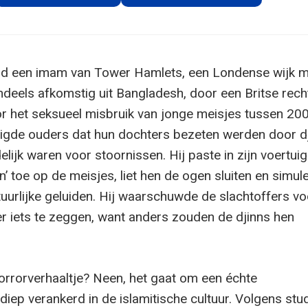
rd een imam van Tower Hamlets, een Londense wijk m
ndeels afkomstig uit Bangladesh, door een Britse rec
r het seksueel misbruik van jonge meisjes tussen 20
uigde ouders dat hun dochters bezeten werden door d
lijk waren voor stoornissen. Hij paste in zijn voertuig 
en’ toe op de meisjes, liet hen de ogen sluiten en simul
tuurlijke geluiden. Hij waarschuwde de slachtoffers vo
r iets te zeggen, want anders zouden de djinns hen
orrorverhaaltje? Neen, het gaat om een échte
 diep verankerd in de islamitische cultuur. Volgens stu