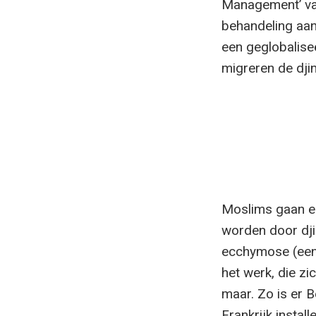
Management’ van
behandeling aan
een geglobalise
migreren de dj
Moslims gaan er
worden door djin
ecchymose (een h
het werk, die zi
maar. Zo is er 
Frankrijk instal