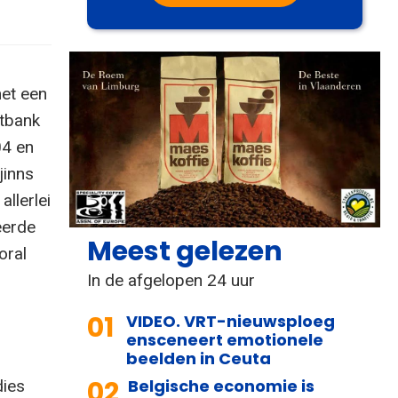
et een
htbank
04 en
jinns
allerlei
eerde
Meest gelezen
oral
In de afgelopen 24 uur
01
VIDEO. VRT-nieuwsploeg
ensceneert emotionele
beelden in Ceuta
02
Belgische economie is
dies