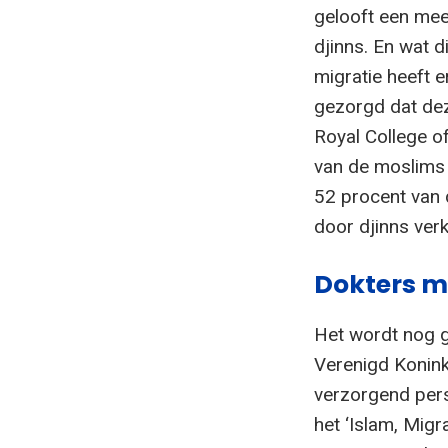
gelooft een mee
djinns. En wat d
migratie heeft e
gezorgd dat dez
Royal College o
van de moslims i
52 procent van 
door djinns ver
Dokters m
Het wordt nog g
Verenigd Koninkr
verzorgend per
het ‘Islam, Migr