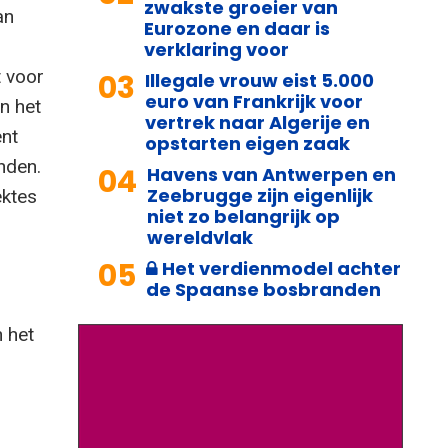
zwakste groeier van
an
Eurozone en daar is
verklaring voor
t voor
03
Illegale vrouw eist 5.000
euro van Frankrijk voor
n het
vertrek naar Algerije en
ent
opstarten eigen zaak
nden.
04
Havens van Antwerpen en
Zeebrugge zijn eigenlijk
ektes
niet zo belangrijk op
wereldvlak
05
Het verdienmodel achter
de Spaanse bosbranden
 het
s