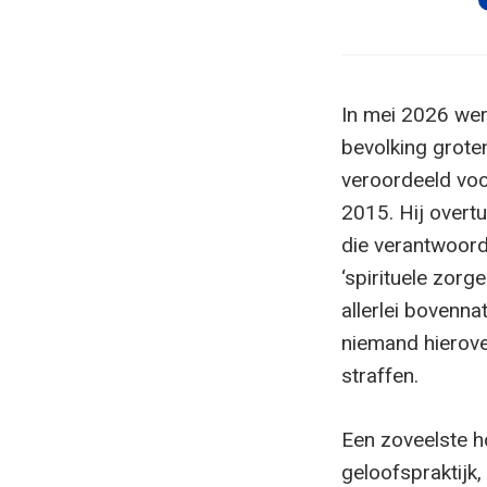
In mei 2026 we
bevolking grote
veroordeeld voo
2015. Hij overt
die verantwoorde
‘spirituele zorg
allerlei bovenna
niemand hierove
straffen.
Een zoveelste h
geloofspraktijk,