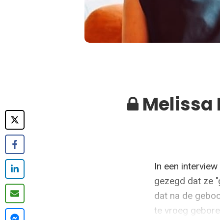
Melissa 
In een intervie
gezegd dat ze "
dat na de geboo
te vroeg gebore