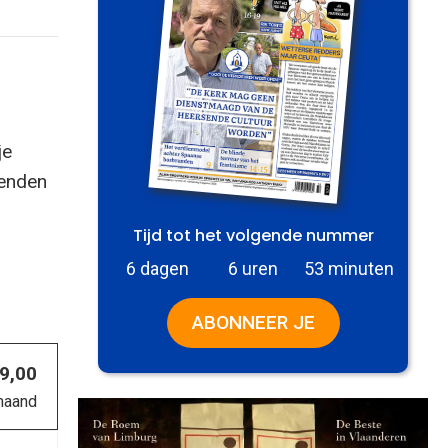
je
zenden
Tijd tot het volgende nummer
6 dagen
6 uren
53 minuten
ABONNEER JE
 9,00
maand