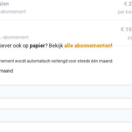
€ 
alen
-abonnement
per kw
€ 10
L-abonnement
pe
iever ook op
papier
? Bekijk
alle abonnementen
!
nement wordt automatisch verlengd voor steeds één maand.
 maand