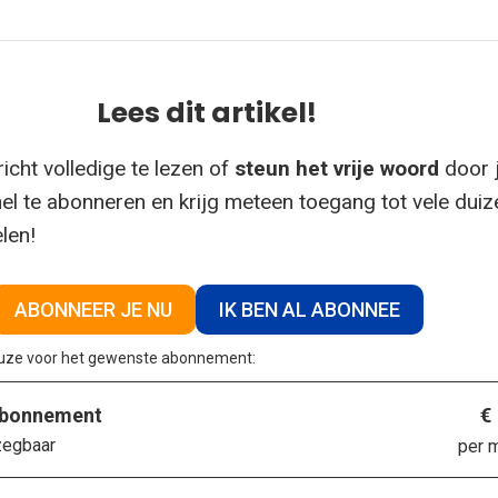
Lees dit artikel!
icht volledige te lezen of
steun het vrije woord
door 
el te abonneren en krijg meteen toegang tot vele dui
elen!
ABONNEER JE NU
IK BEN AL ABONNEE
euze voor het gewenste abonnement:
€
abonnement
zegbaar
per 