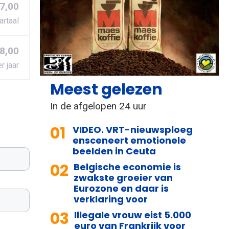
27,00
artaal
8,00
r jaar
Meest gelezen
In de afgelopen 24 uur
01
VIDEO. VRT-nieuwsploeg
ensceneert emotionele
beelden in Ceuta
02
Belgische economie is
zwakste groeier van
Eurozone en daar is
verklaring voor
03
Illegale vrouw eist 5.000
euro van Frankrijk voor