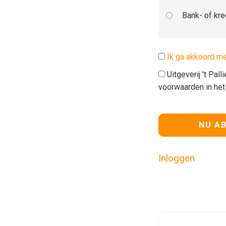
Bank- of kre
Ik ga akkoord m
Uitgeverij 't Pal
voorwaarden in he
Geen waarde
Inloggen