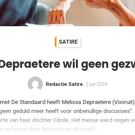
SATIRE
Depraetere wil geen ge
Redactie Satire
2 juli 2026
w met De Standaard heeft Melissa Depraetere (Vooruit)
geen geduld meer heeft voor onbenullige discussies". 
rte van haar dochter Cécile. Het meisje werd negen 
n en kroop door het oog van de naald....