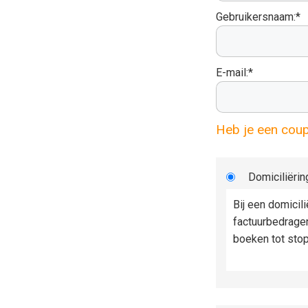
Gebruikersnaam:*
E-mail:*
Heb je een cou
Domiciliërin
Bij een domicil
factuurbedrage
boeken tot sto