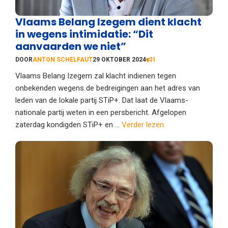
Vlaams Belang Izegem dient klacht
in wegens intimidatie: “Dit
aanvaarden we niet”
DOOR
ANTON SCHELFAUT
29 OKTOBER 2024
1
Vlaams Belang Izegem zal klacht indienen tegen
onbekenden wegens de bedreigingen aan het adres van
leden van de lokale partij STiP+. Dat laat de Vlaams-
nationale partij weten in een persbericht. Afgelopen
zaterdag kondigden STiP+ en ...
Verder lezen