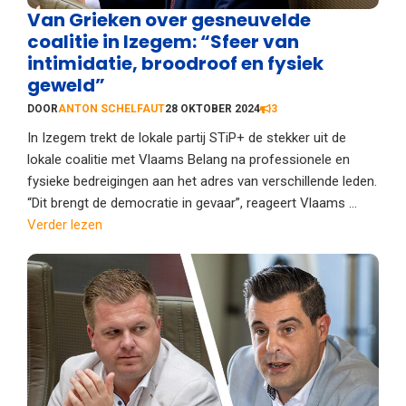
Van Grieken over gesneuvelde
coalitie in Izegem: “Sfeer van
intimidatie, broodroof en fysiek
geweld”
DOOR
ANTON SCHELFAUT
28 OKTOBER 2024
3
In Izegem trekt de lokale partij STiP+ de stekker uit de
lokale coalitie met Vlaams Belang na professionele en
fysieke bedreigingen aan het adres van verschillende leden.
“Dit brengt de democratie in gevaar”, reageert Vlaams ...
Verder lezen