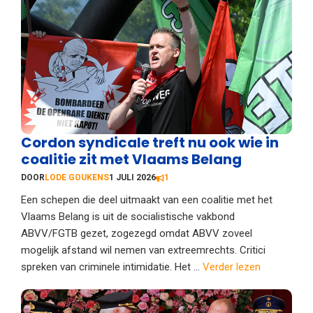
Cordon syndicale treft nu ook wie in
coalitie zit met Vlaams Belang
DOOR
LODE GOUKENS
1 JULI 2026
1
Een schepen die deel uitmaakt van een coalitie met het
Vlaams Belang is uit de socialistische vakbond
ABVV/FGTB gezet, zogezegd omdat ABVV zoveel
mogelijk afstand wil nemen van extreemrechts. Critici
spreken van criminele intimidatie. Het ...
Verder lezen