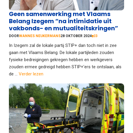
Geen samenwerking met Vlaams
Belang Izegem “na intimidatie uit
vakbonds- en mutualiteitskringen”
DOOR
WANNES NEUKERMANS
28 OKTOBER 2024
3
In Izegem zal de lokale partij STIP+ dan toch niet in zee
gaan met Vlaams Belang. De lokale partijleden zouden
fysieke bedreigingen gekregen hebben en werkgevers
zouden ermee gedreigd hebben STIP+’ers te ontslaan, als
de ...
Verder lezen