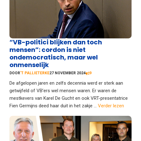
“VB-politici blijken dan toch
mensen”: cordon is niet
ondemocratisch, maar wel
onmenselijk
DOOR
'T PALLIETERKE
27 NOVEMBER 2024
9
De afgelopen jaren en zelfs decennia werd er sterk aan
getwijfeld of VB’ers wel mensen waren. Er waren de
mestkevers van Karel De Gucht en ook VRT-presentatrice
Fien Germijns deed haar duit in het zakje ...
Verder lezen