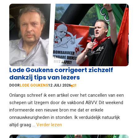
Lode Goukens corrigeert zichzelf
dankzij tips van lezers
DOOR
LODE GOUKENS
12 JULI 2026
1
Onlangs schreef ik een artikel over het cancellen van een
schepen uit Izegem door de vakbond ABVV. Dit weekend
informeerde een nieuwe bron me dat er enkele
onnauwkeurigheden in stonden. Ik verduidelijk natuurlijk
altijd graag ...
Verder lezen