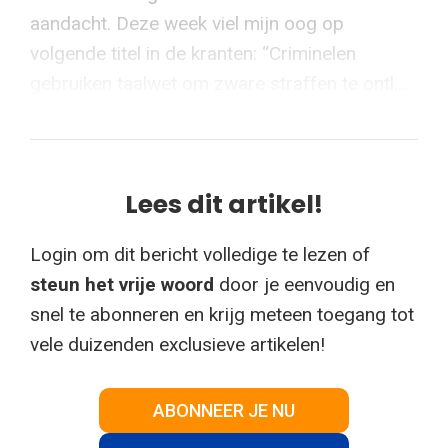
aandacht. Deze week viel mijn oog op
volgende titel in de kranten: “Criminelen
gebruiken taalwet om zware straffen te ontl...
Lees dit artikel!
Login om dit bericht volledige te lezen of
steun het vrije woord
door je eenvoudig en
snel te abonneren en krijg meteen toegang tot
vele duizenden exclusieve artikelen!
ABONNEER JE NU