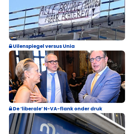
Cultuuroorlog
Uilenspiegel versus Unia
Binnenland politiek
De ‘liberale’ N-VA-flank onder druk