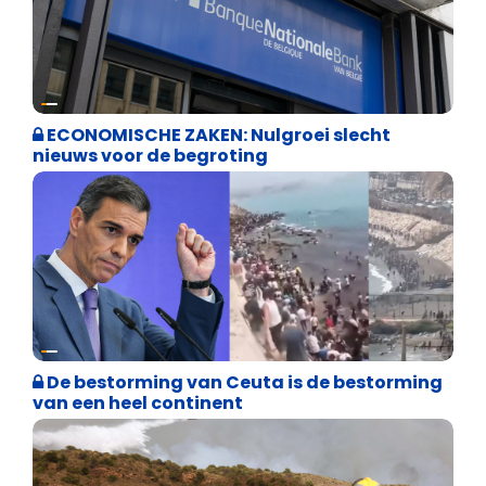
Binnenland politiek
ECONOMISCHE ZAKEN: Nulgroei slecht
nieuws voor de begroting
Asiel en Migratie
De bestorming van Ceuta is de bestorming
van een heel continent