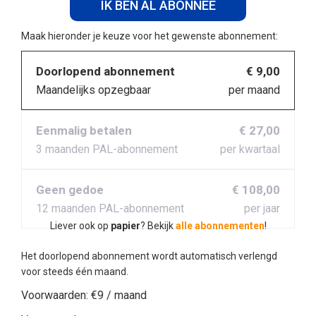
IK BEN AL ABONNEE
Maak hieronder je keuze voor het gewenste abonnement:
Doorlopend abonnement
€ 9,00
Maandelijks opzegbaar
per maand
Eenmalig betalen
€ 27,00
3 maanden PAL-abonnement
per kwartaal
Geen gedoe
€ 108,00
12 maanden PAL-abonnement
per jaar
Liever ook op
papier
? Bekijk
alle abonnementen
!
Het doorlopend abonnement wordt automatisch verlengd
voor steeds één maand.
Voorwaarden:
€9 / maand