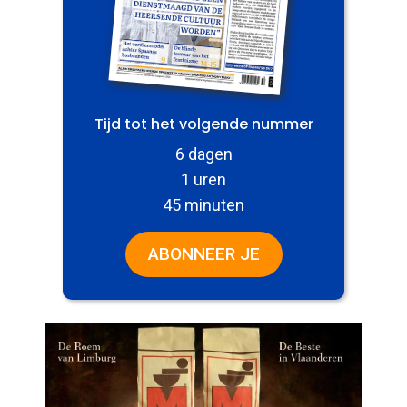
Tijd tot het volgende nummer
6 dagen
1 uren
45 minuten
ABONNEER JE