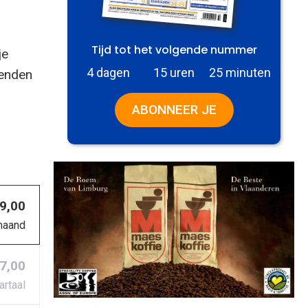
Tijd tot het volgende nummer
je
4 dagen
15 uren
25 minuten
zenden
ABONNEER JE
 9,00
maand
27,00
artaal