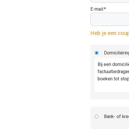
E-mail:*
Heb je een cou
Domiciliërin
Bij een domicil
factuurbedrage
boeken tot sto
Bank- of kre