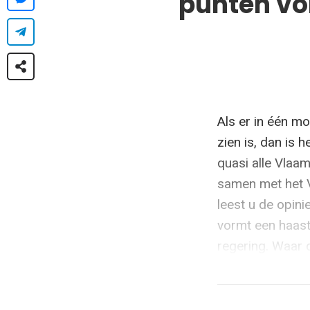
punten vo
Als er in één mo
zien is, dan is h
quasi alle Vlaam
samen met het V
leest u de opini
vormt een haast
regering. Waar 