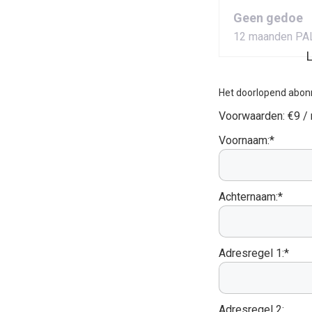
Geen gedoe
12 maanden PA
L
Het doorlopend abon
Voorwaarden:
€9 /
Voornaam:*
Achternaam:*
Adresregel 1:*
Adresregel 2: