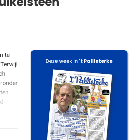
uikelsteen
n te
Deze week in
't Pallieterke
 Terwijl
ich
eronder
nten
di-