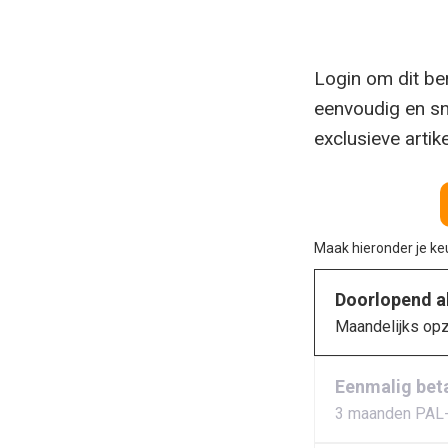
Login om dit ber
eenvoudig en sn
exclusieve artik
Maak hieronder je k
Doorlopend 
Maandelijks op
Eenmalig bet
3 maanden PAL