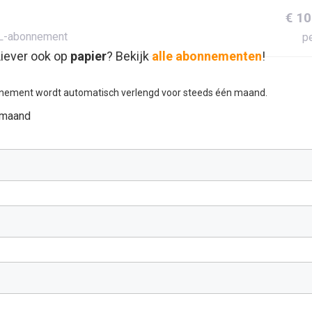
€ 10
L-abonnement
pe
iever ook op
papier
? Bekijk
alle abonnementen
!
nement wordt automatisch verlengd voor steeds één maand.
 maand