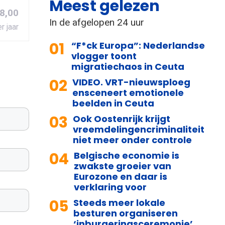
Meest gelezen
8,00
In de afgelopen 24 uur
r jaar
01
“F*ck Europa”: Nederlandse
vlogger toont
migratiechaos in Ceuta
02
VIDEO. VRT-nieuwsploeg
ensceneert emotionele
beelden in Ceuta
03
Ook Oostenrijk krijgt
vreemdelingencriminaliteit
niet meer onder controle
04
Belgische economie is
zwakste groeier van
Eurozone en daar is
verklaring voor
05
Steeds meer lokale
besturen organiseren
‘inburgeringsceremonie’