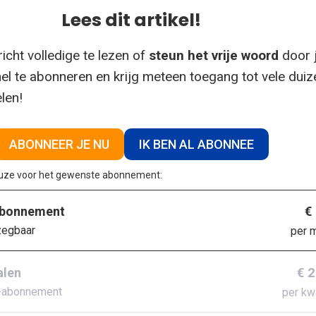
Lees dit artikel!
icht volledige te lezen of
steun het vrije woord
door 
el te abonneren en krijg meteen toegang tot vele dui
elen!
ABONNEER JE NU
IK BEN AL ABONNEE
euze voor het gewenste abonnement:
€
abonnement
zegbaar
per 
€ 
alen
-abonnement
per kw