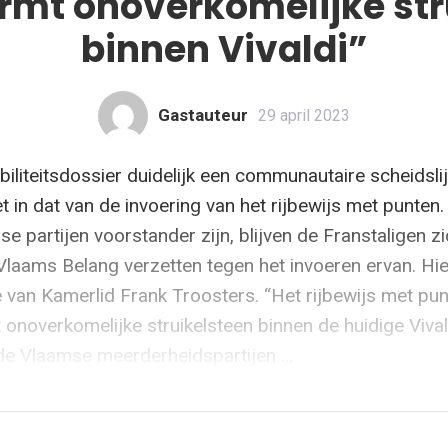
rmt onoverkomelijke str
binnen Vivaldi”
Gastauteur
29 april 2023
biliteitsdossier duidelijk een communautaire scheidslij
et in dat van de invoering van het rijbewijs met punten.
se partijen voorstander zijn, blijven de Franstaligen z
laams Belang verzetten tegen het invoeren ervan. Hi
e van Kamerlid Frank Troosters. “Het rijbewijs met pu
 onoverkomelijke struikelsteen binnen de huidige Vival
de Vlaamse meerderheidspartijen ...