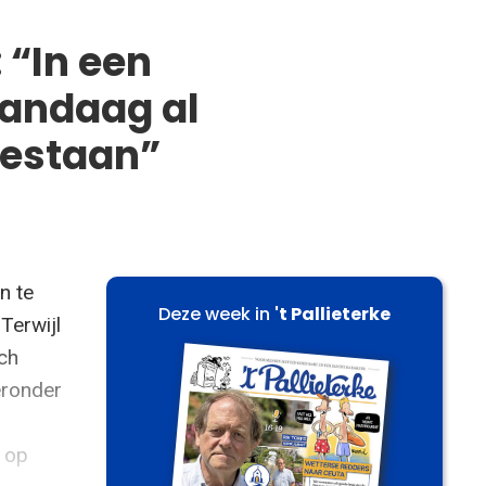
 “In een
vandaag al
bestaan”
n te
Deze week in
't Pallieterke
 Terwijl
ich
eronder
n op