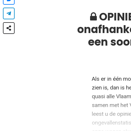
OPINIE
onafhanke
een soo
Als er in één mo
zien is, dan is h
quasi alle Vlaam
samen met het V
leest u de opin
ongevallenstatis