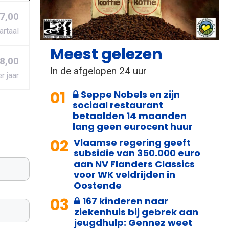
27,00
artaal
Meest gelezen
8,00
In de afgelopen 24 uur
r jaar
01
Seppe Nobels en zijn
sociaal restaurant
betaalden 14 maanden
lang geen eurocent huur
02
Vlaamse regering geeft
subsidie van 350.000 euro
aan NV Flanders Classics
voor WK veldrijden in
Oostende
03
167 kinderen naar
ziekenhuis bij gebrek aan
jeugdhulp: Gennez weet