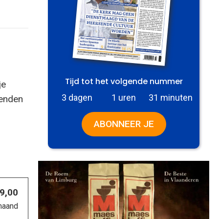
Tijd tot het volgende nummer
je
3 dagen
1 uren
31 minuten
zenden
ABONNEER JE
 9,00
maand