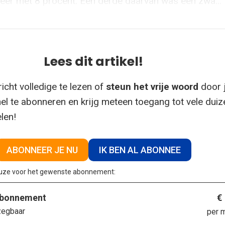
er met 8 procent. Een derde daarvan was een zwa...
Lees dit artikel!
icht volledige te lezen of
steun het vrije woord
door 
el te abonneren en krijg meteen toegang tot vele dui
elen!
ABONNEER JE NU
IK BEN AL ABONNEE
euze voor het gewenste abonnement:
€
abonnement
zegbaar
per 