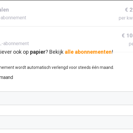
€ 
alen
-abonnement
per kw
€ 10
L-abonnement
pe
iever ook op
papier
? Bekijk
alle abonnementen
!
nement wordt automatisch verlengd voor steeds één maand.
 maand