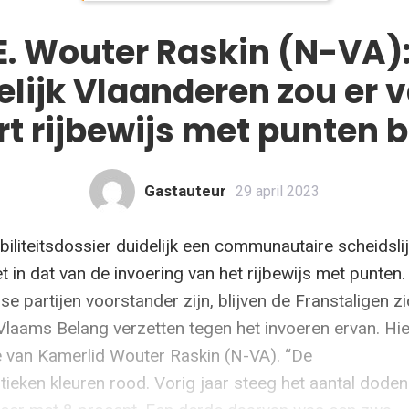
. Wouter Raskin (N-VA):
lijk Vlaanderen zou er 
rt rijbewijs met punten 
Gastauteur
29 april 2023
biliteitsdossier duidelijk een communautaire scheidslij
et in dat van de invoering van het rijbewijs met punten.
se partijen voorstander zijn, blijven de Franstaligen z
laams Belang verzetten tegen het invoeren ervan. Hi
ie van Kamerlid Wouter Raskin (N-VA). “De
tieken kleuren rood. Vorig jaar steeg het aantal dode