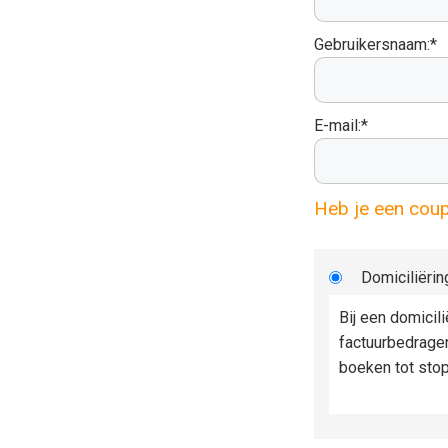
Gebruikersnaam:*
E-mail:*
Heb je een cou
Domiciliërin
Bij een domicil
factuurbedrage
boeken tot sto