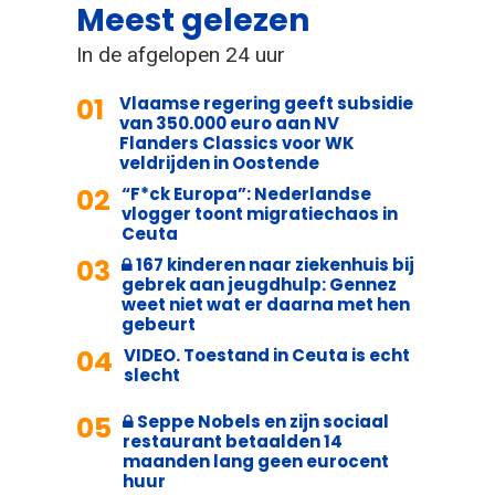
Meest gelezen
In de afgelopen 24 uur
01
Vlaamse regering geeft subsidie
van 350.000 euro aan NV
Flanders Classics voor WK
veldrijden in Oostende
02
“F*ck Europa”: Nederlandse
vlogger toont migratiechaos in
Ceuta
03
167 kinderen naar ziekenhuis bij
gebrek aan jeugdhulp: Gennez
weet niet wat er daarna met hen
gebeurt
04
VIDEO. Toestand in Ceuta is echt
slecht
05
Seppe Nobels en zijn sociaal
restaurant betaalden 14
maanden lang geen eurocent
huur