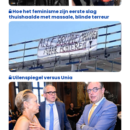
Cultuuroorlog
Hoe het feminisme zijn eerste slag
thuishaalde met massale, blinde terreur
Cultuuroorlog
Uilenspiegel versus Unia
Binnenland politiek