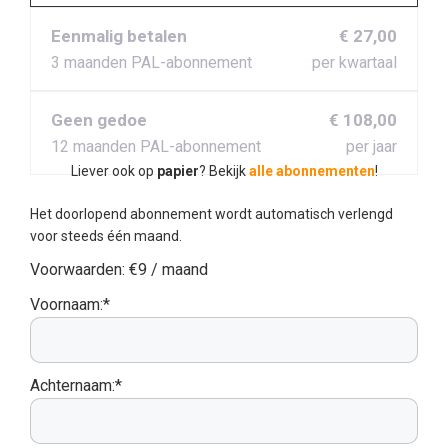
Eenmalig betalen
€ 27,00
3 maanden PAL-abonnement
per kwartaal
Geen gedoe
€ 108,00
12 maanden PAL-abonnement
per jaar
Liever ook op
papier
? Bekijk
alle abonnementen
!
Het doorlopend abonnement wordt automatisch verlengd
voor steeds één maand.
Voorwaarden:
€9 / maand
Voornaam:*
Achternaam:*