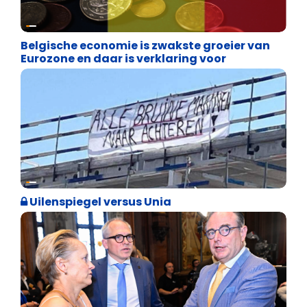
Binnenland politiek
Belgische economie is zwakste groeier van
Eurozone en daar is verklaring voor
Cultuuroorlog
Uilenspiegel versus Unia