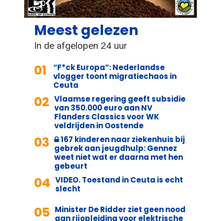
Meest gelezen
In de afgelopen 24 uur
01
“F*ck Europa”: Nederlandse
vlogger toont migratiechaos in
Ceuta
02
Vlaamse regering geeft subsidie
van 350.000 euro aan NV
Flanders Classics voor WK
veldrijden in Oostende
03
167 kinderen naar ziekenhuis bij
gebrek aan jeugdhulp: Gennez
weet niet wat er daarna met hen
gebeurt
04
VIDEO. Toestand in Ceuta is echt
slecht
05
Minister De Ridder ziet geen nood
aan rijopleiding voor elektrische