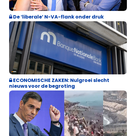
Binnenland politiek
De ‘liberale’ N-VA-flank onder druk
Binnenland politiek
ECONOMISCHE ZAKEN: Nulgroei slecht
nieuws voor de begroting