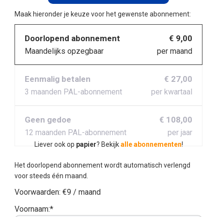
Maak hieronder je keuze voor het gewenste abonnement:
Doorlopend abonnement
€ 9,00
Maandelijks opzegbaar
per maand
Eenmalig betalen
€ 27,00
3 maanden PAL-abonnement
per kwartaal
Geen gedoe
€ 108,00
12 maanden PAL-abonnement
per jaar
Liever ook op
papier
? Bekijk
alle abonnementen
!
Het doorlopend abonnement wordt automatisch verlengd
voor steeds één maand.
Voorwaarden:
€9 / maand
Voornaam:*