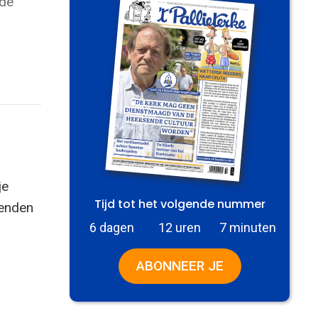
 de
je
Tijd tot het volgende nummer
zenden
6 dagen
12 uren
7 minuten
ABONNEER JE