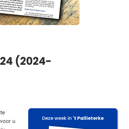
024 (2024-
 te
Deze week in
't Pallieterke
 voor u