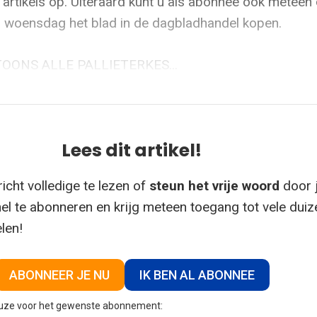
 artikels op. Uiteraard kunt u als abonnee ook meteen
 woensdag het blad in de dagbladhandel kopen.
OONS ALLE PALLIETERKES...
Lees dit artikel!
icht volledige te lezen of
steun het vrije woord
door 
el te abonneren en krijg meteen toegang tot vele dui
elen!
ABONNEER JE NU
IK BEN AL ABONNEE
euze voor het gewenste abonnement: