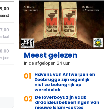
 9,00
maand
27,00
artaal
8,00
Meest gelezen
r jaar
In de afgelopen 24 uur
01
Havens van Antwerpen en
Zeebrugge zijn eigenlijk
niet zo belangrijk op
wereldvlak
02
De loverboys zijn vaak
draaideurbekeerlingen van
nieuwe Islam-sektes