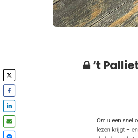
‘t Palli
Om u een snel ov
lezen krijgt – e