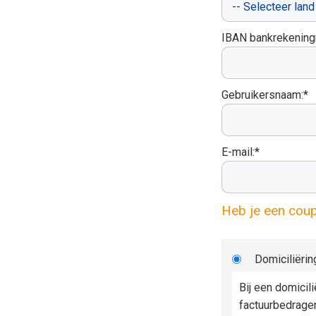
IBAN bankrekenin
Gebruikersnaam:*
E-mail:*
Heb je een cou
Domiciliërin
Bij een domicil
factuurbedrage