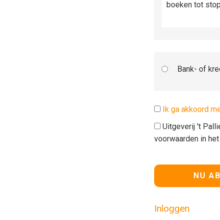
boeken tot sto
Bank- of kre
Ik ga akkoord m
Uitgeverij 't Pal
voorwaarden in he
Geen waarde
Inloggen