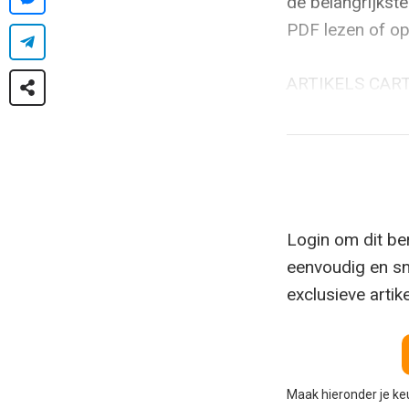
de belangrijkste
PDF lezen of op
ARTIKELS CART
Login om dit ber
eenvoudig en sn
exclusieve artik
Maak hieronder je k