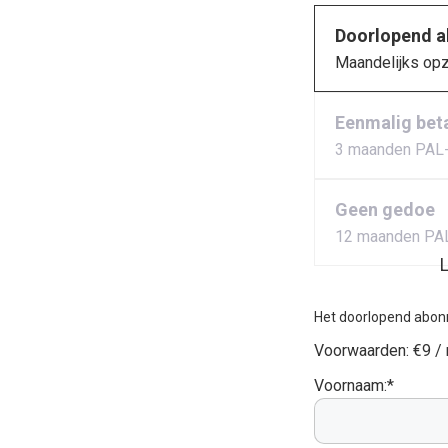
Doorlopend 
Maandelijks op
Eenmalig bet
3 maanden PAL
Geen gedoe
12 maanden PA
L
Het doorlopend abon
Voorwaarden:
€9 /
Voornaam:*