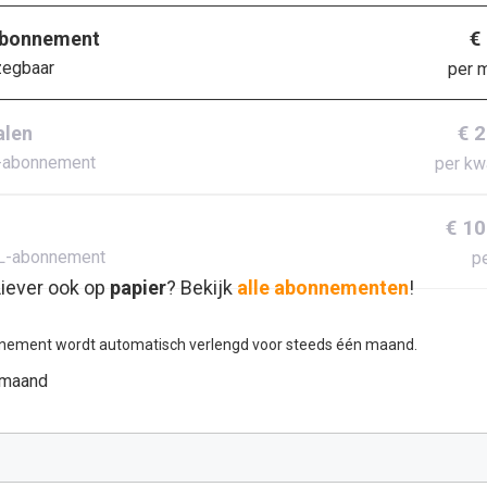
€
abonnement
zegbaar
per 
€ 
alen
-abonnement
per kw
€ 10
L-abonnement
pe
iever ook op
papier
? Bekijk
alle abonnementen
!
nement wordt automatisch verlengd voor steeds één maand.
 maand