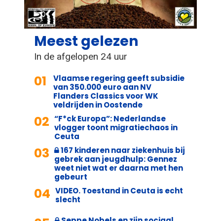
Meest gelezen
In de afgelopen 24 uur
01
Vlaamse regering geeft subsidie
van 350.000 euro aan NV
Flanders Classics voor WK
veldrijden in Oostende
02
“F*ck Europa”: Nederlandse
vlogger toont migratiechaos in
Ceuta
03
167 kinderen naar ziekenhuis bij
gebrek aan jeugdhulp: Gennez
weet niet wat er daarna met hen
gebeurt
04
VIDEO. Toestand in Ceuta is echt
slecht
Seppe Nobels en zijn sociaal