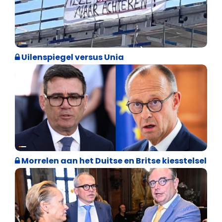
Cultuuroorlog
Uilenspiegel versus Unia
Internationale politiek
Morrelen aan het Duitse en Britse kiesstelsel