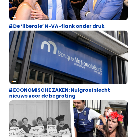
Binnenland politiek
De ‘liberale’ N-VA-flank onder druk
Binnenland politiek
ECONOMISCHE ZAKEN: Nulgroei slecht
nieuws voor de begroting