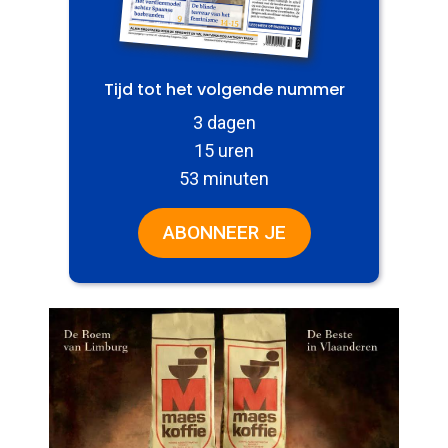
Tijd tot het volgende nummer
3 dagen
15 uren
53 minuten
ABONNEER JE