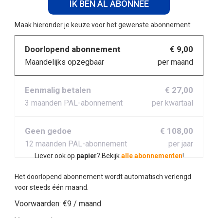
IK BEN AL ABONNEE
Maak hieronder je keuze voor het gewenste abonnement:
Doorlopend abonnement
€ 9,00
Maandelijks opzegbaar
per maand
Eenmalig betalen
€ 27,00
3 maanden PAL-abonnement
per kwartaal
Geen gedoe
€ 108,00
12 maanden PAL-abonnement
per jaar
Liever ook op
papier
? Bekijk
alle abonnementen
!
Het doorlopend abonnement wordt automatisch verlengd
voor steeds één maand.
Voorwaarden:
€9 / maand