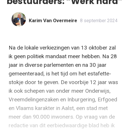
bestuurders: “Werk hard”
Karim Van Overmeire
8 september 2024
Na de lokale verkiezingen van 13 oktober zal
ik geen politiek mandaat meer hebben. Na 28
jaar in diverse parlementen en na 30 jaar
gemeenteraad, is het tijd om het estafette­
stokje door te geven. De voorbije 12 jaar was
ik ook schepen van onder meer Onderwijs,
Vreemdelingenzaken en Inburgering, Erfgoed
en Vlaams karakter in Aalst, een stad met
meer dan 90.000 inwoners. Op vraag van de
redactie van dit eerbiedwaardige blad heb ik