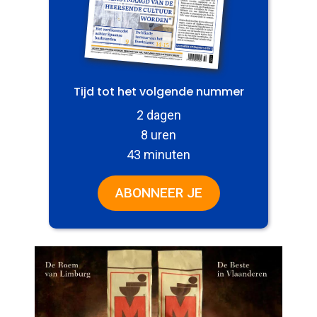
Tijd tot het volgende nummer
2 dagen
8 uren
43 minuten
ABONNEER JE