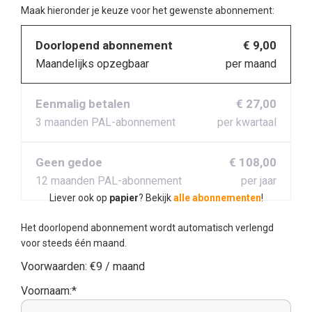
Maak hieronder je keuze voor het gewenste abonnement:
Doorlopend abonnement
€ 9,00
Maandelijks opzegbaar
per maand
Eenmalig betalen
€ 27,00
3 maanden PAL-abonnement
per kwartaal
Geen gedoe
€ 108,00
12 maanden PAL-abonnement
per jaar
Liever ook op
papier
? Bekijk
alle abonnementen
!
Het doorlopend abonnement wordt automatisch verlengd
voor steeds één maand.
Voorwaarden:
€9 / maand
Voornaam:*