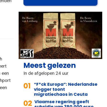
zenden
sh
Meest gelezen
eert
In de afgelopen 24 uur
s een
thport
01
“F*ck Europa”: Nederlandse
 een
vlogger toont
migratiechaos in Ceuta
02
Vlaamse regering geeft
subsidie van 350.000 euro