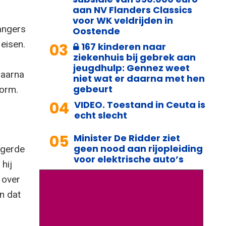
aan NV Flanders Classics
voor WK veldrijden in
hangers
Oostende
 eisen.
03
167 kinderen naar
ziekenhuis bij gebrek aan
jeugdhulp: Gennez weet
daarna
niet wat er daarna met hen
gebeurt
form.
04
VIDEO. Toestand in Ceuta is
echt slecht
05
Minister De Ridder ziet
geen nood aan rijopleiding
igerde
voor elektrische auto’s
hij
 over
n dat