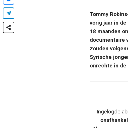
Tommy Robinson 
vorig jaar in d
18 maanden omd
documentaire w
zouden volgens
Syrische jonge
onrechte in de
Ingelogde ab
onafhankel