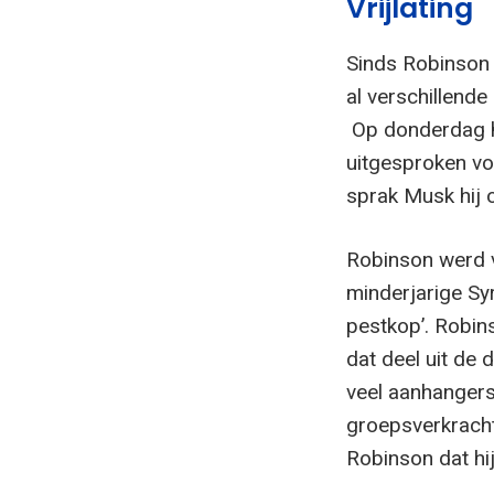
Vrijlating
Sinds Robinson 
al verschillende
Op donderdag he
uitgesproken voo
sprak Musk hij o
Robinson werd v
minderjarige Sy
pestkop’. Robi
dat deel uit de 
veel aanhangers
groepsverkrach
Robinson dat hij