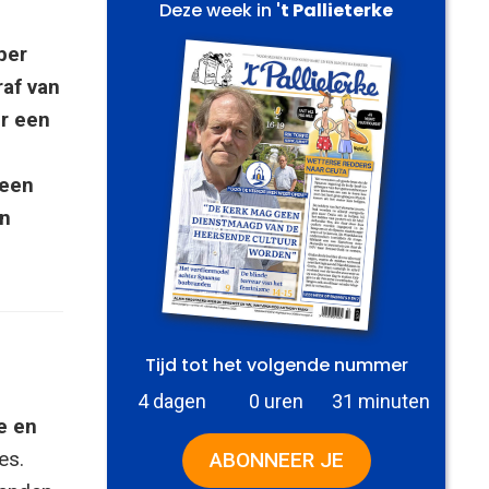
Deze week in
't Pallieterke
ber
raf van
r een
 een
en
Tijd tot het volgende nummer
4 dagen
0 uren
31 minuten
e en
es.
ABONNEER JE