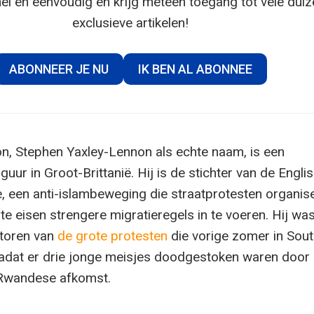
el en eenvoudig en krijg meteen toegang tot vele dui
exclusieve artikelen!
ABONNEER JE NU
IK BEN AL ABONNEE
, Stephen Yaxley-Lennon als echte naam, is een
guur in Groot-Brittanië. Hij is de stichter van de Engli
 een anti-islambeweging die straatprotesten organis
e eisen strengere migratieregels in te voeren. Hij wa
atoren van
de grote protesten
die vorige zomer in Sou
adat er drie jonge meisjes doodgestoken waren door
Rwandese afkomst.