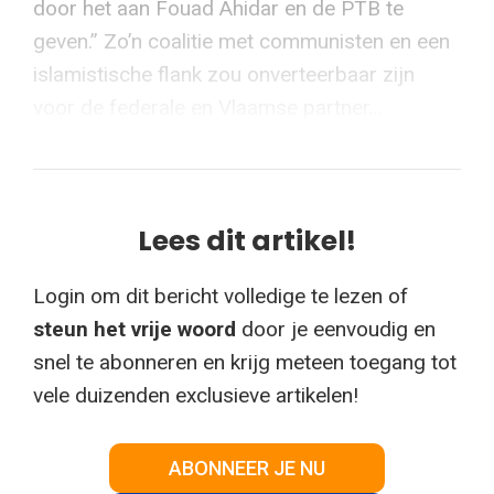
door het aan Fouad Ahidar en de PTB te
geven.” Zo’n coalitie met communisten en een
islamistische flank zou onverteerbaar zijn
voor de federale en Vlaamse partner...
Lees dit artikel!
Login om dit bericht volledige te lezen of
steun het vrije woord
door je eenvoudig en
snel te abonneren en krijg meteen toegang tot
vele duizenden exclusieve artikelen!
ABONNEER JE NU