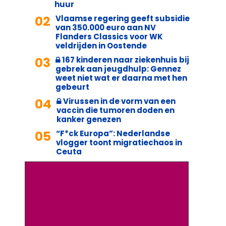
huur
02
Vlaamse regering geeft subsidie
van 350.000 euro aan NV
Flanders Classics voor WK
veldrijden in Oostende
03
167 kinderen naar ziekenhuis bij
gebrek aan jeugdhulp: Gennez
weet niet wat er daarna met hen
gebeurt
04
Virussen in de vorm van een
vaccin die tumoren doden en
kanker genezen
05
“F*ck Europa”: Nederlandse
vlogger toont migratiechaos in
Ceuta