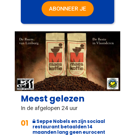
ABONNEER JE
Meest gelezen
In de afgelopen 24 uur
01
Seppe Nobels en zijn sociaal
restaurant betaalden 14
maanden lang geen eurocent