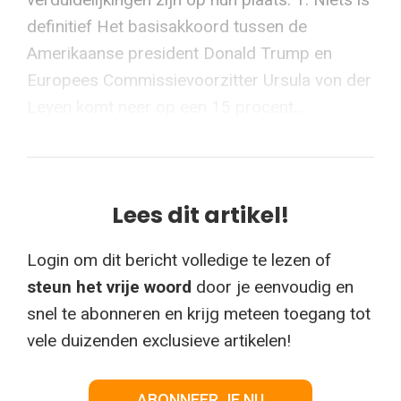
definitief Het basisakkoord tussen de
Amerikaanse president Donald Trump en
Europees Commissievoorzitter Ursula von der
Leyen komt neer op een 15 procent...
Lees dit artikel!
Login om dit bericht volledige te lezen of
steun het vrije woord
door je eenvoudig en
snel te abonneren en krijg meteen toegang tot
vele duizenden exclusieve artikelen!
ABONNEER JE NU