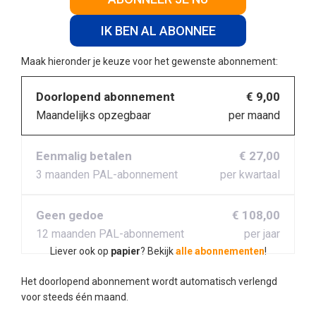
IK BEN AL ABONNEE
Maak hieronder je keuze voor het gewenste abonnement:
Doorlopend abonnement
€ 9,00
Maandelijks opzegbaar
per maand
Eenmalig betalen
€ 27,00
3 maanden PAL-abonnement
per kwartaal
Geen gedoe
€ 108,00
12 maanden PAL-abonnement
per jaar
Liever ook op
papier
? Bekijk
alle abonnementen
!
Het doorlopend abonnement wordt automatisch verlengd
voor steeds één maand.