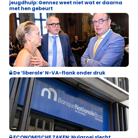
jeugdhulp: Gennez weet niet wat er daarna
met hen gebeurt
Binnenland politiek
De ‘liberale’ N-VA-flank onder druk
Binnenland politiek
ECONOMISCHE ZAKEN: Nulgroei slecht