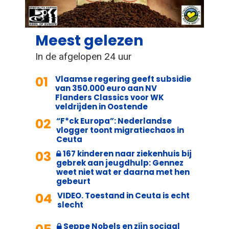
Meest gelezen
In de afgelopen 24 uur
01
Vlaamse regering geeft subsidie
van 350.000 euro aan NV
Flanders Classics voor WK
veldrijden in Oostende
02
“F*ck Europa”: Nederlandse
vlogger toont migratiechaos in
Ceuta
03
167 kinderen naar ziekenhuis bij
gebrek aan jeugdhulp: Gennez
weet niet wat er daarna met hen
gebeurt
04
VIDEO. Toestand in Ceuta is echt
slecht
Seppe Nobels en zijn sociaal