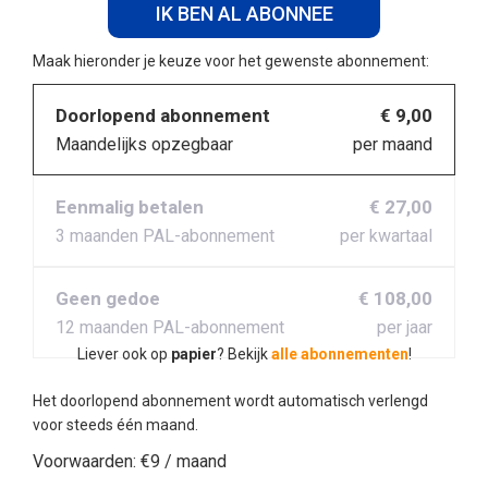
IK BEN AL ABONNEE
Maak hieronder je keuze voor het gewenste abonnement:
Doorlopend abonnement
€ 9,00
Maandelijks opzegbaar
per maand
Eenmalig betalen
€ 27,00
3 maanden PAL-abonnement
per kwartaal
Geen gedoe
€ 108,00
12 maanden PAL-abonnement
per jaar
Liever ook op
papier
? Bekijk
alle abonnementen
!
Het doorlopend abonnement wordt automatisch verlengd
voor steeds één maand.
Voorwaarden:
€9 / maand