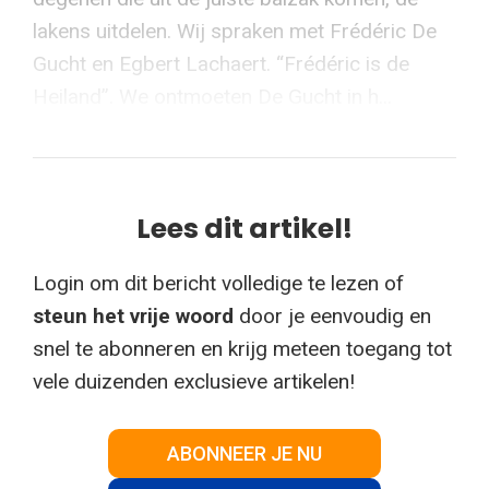
lakens uitdelen. Wij spraken met Frédéric De
Gucht en Egbert Lachaert. “Frédéric is de
Heiland”. We ontmoeten De Gucht in h...
Lees dit artikel!
Login om dit bericht volledige te lezen of
steun het vrije woord
door je eenvoudig en
snel te abonneren en krijg meteen toegang tot
vele duizenden exclusieve artikelen!
ABONNEER JE NU