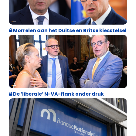
Internationale politiek
Morrelen aan het Duitse en Britse kiesstelsel
Binnenland politiek
De ‘liberale’ N-VA-flank onder druk