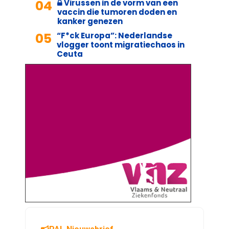
04
Virussen in de vorm van een
vaccin die tumoren doden en
kanker genezen
05
“F*ck Europa”: Nederlandse
vlogger toont migratiechaos in
Ceuta