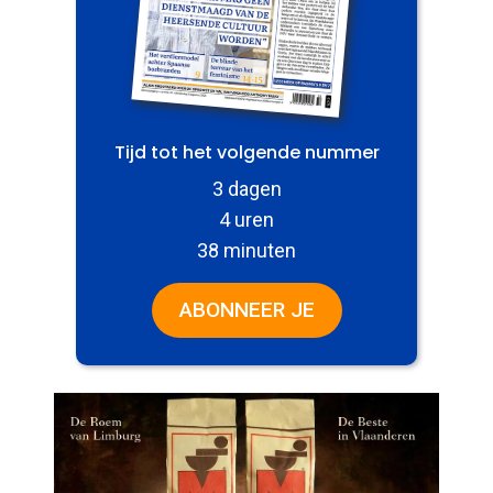
Tijd tot het volgende nummer
3 dagen
4 uren
38 minuten
ABONNEER JE