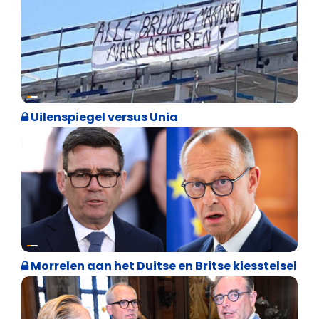
Cultuuroorlog
Uilenspiegel versus Unia
Internationale politiek
Morrelen aan het Duitse en Britse kiesstelsel