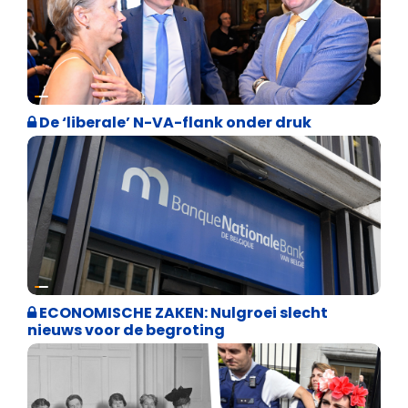
Binnenland politiek
De ‘liberale’ N-VA-flank onder druk
Binnenland politiek
ECONOMISCHE ZAKEN: Nulgroei slecht
nieuws voor de begroting