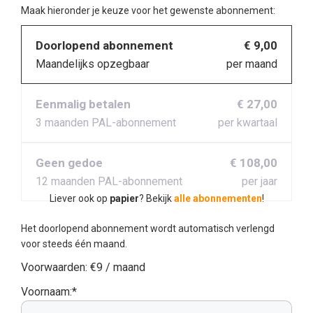
Maak hieronder je keuze voor het gewenste abonnement:
Doorlopend abonnement
€ 9,00
Maandelijks opzegbaar
per maand
Eenmalig betalen
€ 27,00
3 maanden PAL-abonnement
per kwartaal
Geen gedoe
€ 108,00
12 maanden PAL-abonnement
per jaar
Liever ook op
papier
? Bekijk
alle abonnementen
!
Het doorlopend abonnement wordt automatisch verlengd
voor steeds één maand.
Voorwaarden:
€9 / maand
Voornaam:*