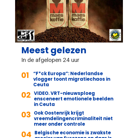
Meest gelezen
In de afgelopen 24 uur
01
“F*ck Europa”: Nederlandse
vlogger toont migratiechaos in
Ceuta
02
VIDEO. VRT-nieuwsploeg
ensceneert emotionele beelden
in Ceuta
03
Ook Oostenrijk krijgt
vreemdelingencriminaliteit niet
meer onder controle
04
Belgische economie is zwakste