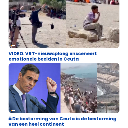
Cultuuroorlog
VIDEO. VRT-nieuwsploeg ensceneert
emotionele beelden in Ceuta
Asiel en Migratie
De bestorming van Ceuta is de bestorming
van een heel continent