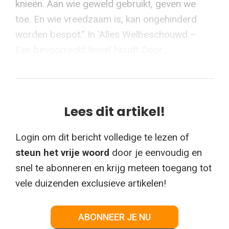
knieën. Aan wie geweld gebruikt, geven we
toe. En wie vreedzaam is, kan ongehinderd
worden bespot.” In ‘Alles Welbeschouwd –
Een bevoorrecht leven’ houdt Door...
Lees dit artikel!
Login om dit bericht volledige te lezen of
steun het vrije woord
door je eenvoudig en
snel te abonneren en krijg meteen toegang tot
vele duizenden exclusieve artikelen!
ABONNEER JE NU