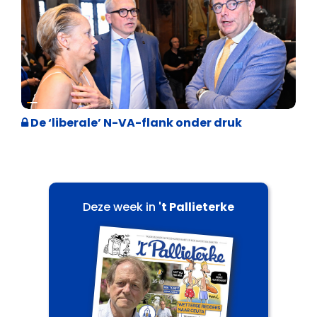
Binnenland politiek
De ‘liberale’ N-VA-flank onder druk
Deze week in
't Pallieterke