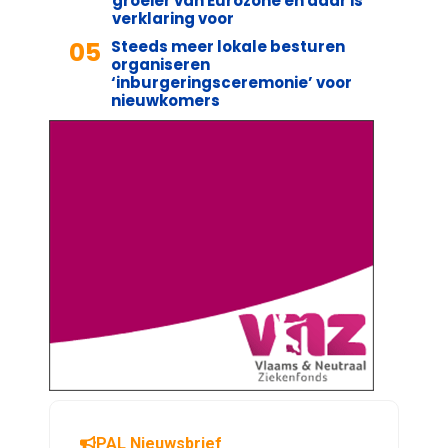
groeier van Eurozone en daar is
verklaring voor
05
Steeds meer lokale besturen
organiseren
‘inburgeringsceremonie’ voor
nieuwkomers
PAL Nieuwsbrief