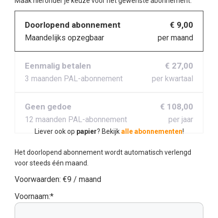
Maak hieronder je keuze voor het gewenste abonnement:
Doorlopend abonnement
€ 9,00
Maandelijks opzegbaar
per maand
Eenmalig betalen
€ 27,00
3 maanden PAL-abonnement
per kwartaal
Geen gedoe
€ 108,00
12 maanden PAL-abonnement
per jaar
Liever ook op
papier
? Bekijk
alle abonnementen
!
Het doorlopend abonnement wordt automatisch verlengd
voor steeds één maand.
Voorwaarden:
€9 / maand
Voornaam:*