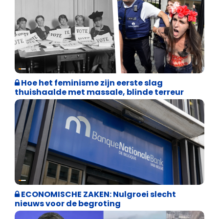
Cultuuroorlog
Hoe het feminisme zijn eerste slag
thuishaalde met massale, blinde terreur
Binnenland politiek
ECONOMISCHE ZAKEN: Nulgroei slecht
nieuws voor de begroting