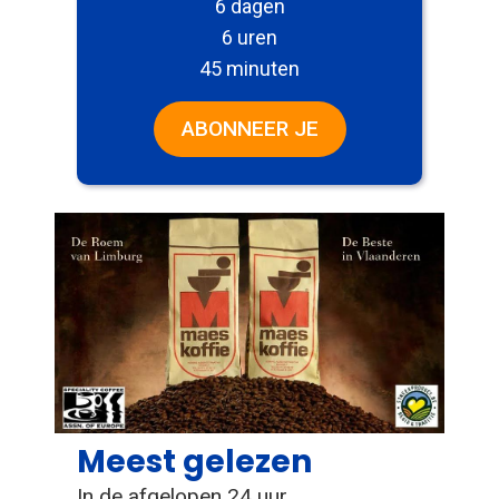
6 dagen
6 uren
45 minuten
ABONNEER JE
Meest gelezen
In de afgelopen 24 uur