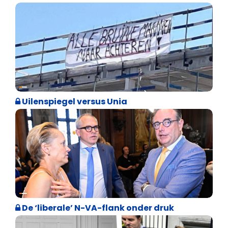
Cultuuroorlog
Uilenspiegel versus Unia
Binnenland politiek
De ‘liberale’ N-VA-flank onder druk