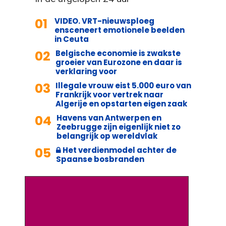
01
VIDEO. VRT-nieuwsploeg
ensceneert emotionele beelden
in Ceuta
02
Belgische economie is zwakste
groeier van Eurozone en daar is
verklaring voor
03
Illegale vrouw eist 5.000 euro van
Frankrijk voor vertrek naar
Algerije en opstarten eigen zaak
04
Havens van Antwerpen en
Zeebrugge zijn eigenlijk niet zo
belangrijk op wereldvlak
05
Het verdienmodel achter de
Spaanse bosbranden