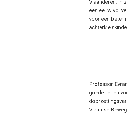
Vlaanderen. In z
een eeuw vol ver
voor een beter 
achterkleinkinde
Professor Evrard
goede reden voor
doorzettingsve
Vlaamse Bewegi