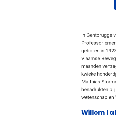
In Gentbrugge v
Professor emeri
geboren in 192
Vlaamse Bewegin
maanden vertrag
kwieke honderdp
Matthias Storm
benadrukten bij 
wetenschap en V
Willem I a