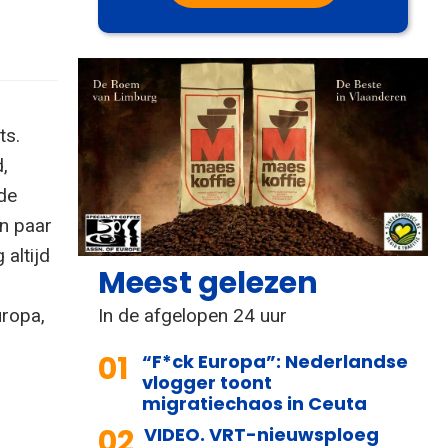
ts.
,
de
n paar
altijd
Meest gelezen
.
In de afgelopen 24 uur
ropa,
01
“F*ck Europa”: Nederlandse
vlogger toont
migratiechaos in Ceuta
02
VIDEO. VRT-nieuwsploeg