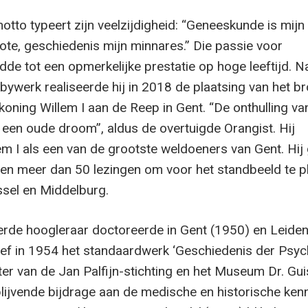
tto typeert zijn veelzijdigheid: “Geneeskunde is mijn
ote, geschiedenis mijn minnares.” Die passie voor
dde tot een opmerkelijke prestatie op hoge leeftijd. 
bbywerk realiseerde hij in 2018 de plaatsing van het b
oning Willem I aan de Reep in Gent. “De onthulling van
een oude droom”, aldus de overtuigde Orangist. Hij
m I als een van de grootste weldoeners van Gent. Hij
en meer dan 50 lezingen om voor het standbeeld te pl
ssel en Middelburg.
de hoogleraar doctoreerde in Gent (1950) en Leide
ef in 1954 het standaardwerk ‘Geschiedenis der Psychi
er van de Jan Palfijn-stichting en het Museum Dr. Gui
blijvende bijdrage aan de medische en historische kenn