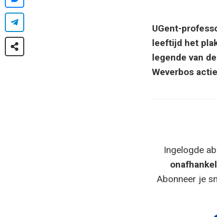
UGent-professo
leeftijd het p
legende van de
Weverbos actie
Ingelogde ab
onafhankel
Abonneer je sn