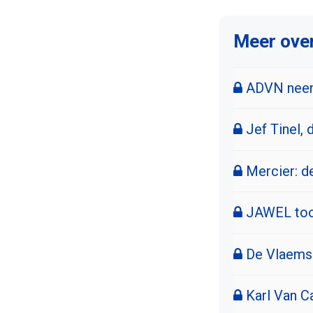
Meer ove
ADVN neemt
Jef Tinel, 
Mercier: d
JAWEL toon
De Vlaems
Karl Van Ca