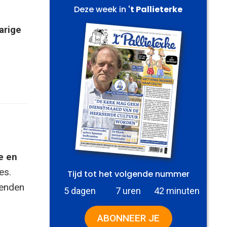
Deze week in
't Pallieterke
arige
e en
es.
Tijd tot het volgende nummer
zenden
5 dagen
7 uren
42 minuten
ABONNEER JE