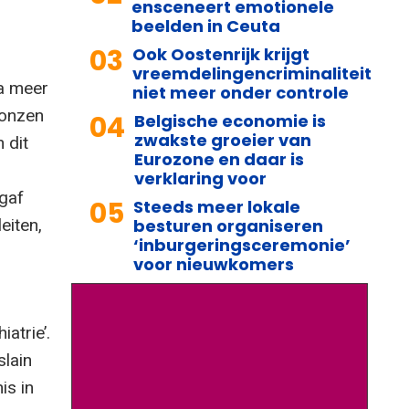
ensceneert emotionele
beelden in Ceuta
03
Ook Oostenrijk krijgt
vreemdelingencriminaliteit
Na meer
niet meer onder controle
ronzen
04
Belgische economie is
zwakste groeier van
 dit
Eurozone en daar is
verklaring voor
 gaf
05
Steeds meer lokale
eiten,
besturen organiseren
‘inburgeringsceremonie’
voor nieuwkomers
n
atrie’.
slain
is in