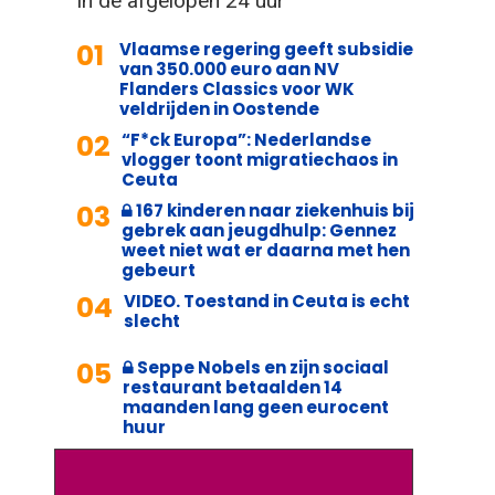
In de afgelopen 24 uur
01
Vlaamse regering geeft subsidie
van 350.000 euro aan NV
Flanders Classics voor WK
veldrijden in Oostende
02
“F*ck Europa”: Nederlandse
vlogger toont migratiechaos in
Ceuta
03
167 kinderen naar ziekenhuis bij
gebrek aan jeugdhulp: Gennez
weet niet wat er daarna met hen
gebeurt
04
VIDEO. Toestand in Ceuta is echt
slecht
05
Seppe Nobels en zijn sociaal
restaurant betaalden 14
maanden lang geen eurocent
huur