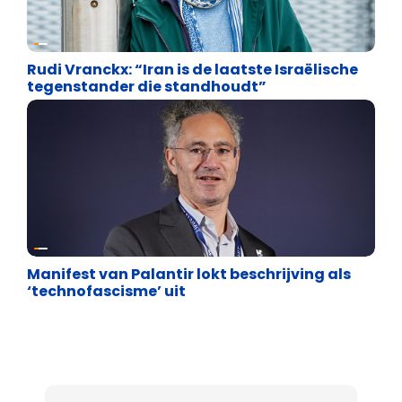
Defensie
Rudi Vranckx: “Iran is de laatste Israëlische
tegenstander die standhoudt”
Defensie
Manifest van Palantir lokt beschrijving als
‘technofascisme’ uit