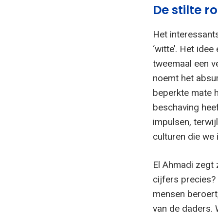
De stilte 
Het interessants
‘witte’. Het ide
tweemaal een ve
noemt het absur
beperkte mate h
beschaving heef
impulsen, terwij
culturen die we
El Ahmadi zegt z
cijfers precies?
mensen beroert,
van de daders. W