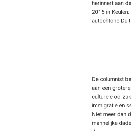
herinnert aan d
2016 in Keulen: 
autochtone Duit
De columnist bes
aan een grotere 
culturele oorza
immigratie en s
Niet meer dan da
mannelijke dader