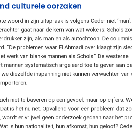
rond culturele oorzaken
te woord in zijn uitspraak is volgens Ceder niet ‘man’
e erachter gaat naar de kern van wat woke is: Schols zo
rdrukker zijn, als man en als autochtoon. De columnis
d. “De problemen waar El Ahmadi over klaagt zijn slec
et werk van blanke mannen als Schols.” De westerse
t mannen systematisch afgeleerd toe te geven aan b
l we diezelfde inspanning niet kunnen verwachten van 
 importeren.
ich niet te baseren op een gevoel, maar op cijfers. W
 Dat is het nu net. Opvallend voor een probleem dat zo
 wordt er vrijwel geen onderzoek gedaan naar het pro
at is hun nationaliteit, hun afkomst, hun geloof? Cede