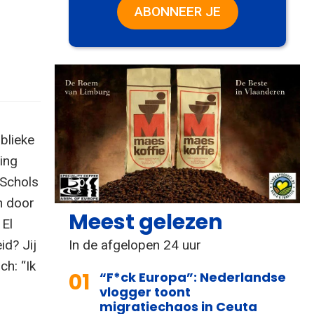
ABONNEER JE
blieke
ing
 Schols
n door
Meest gelezen
 El
In de afgelopen 24 uur
id? Jij
ch: “Ik
01
“F*ck Europa”: Nederlandse
vlogger toont
migratiechaos in Ceuta