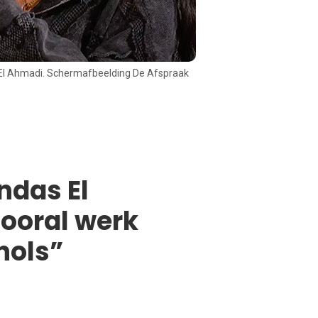
El Ahmadi. Schermafbeelding De Afspraak
ndas El
vooral werk
hols”