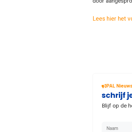
door aangesprok
Lees hier het v
PAL Nieuws
schrijf j
Blijf op de 