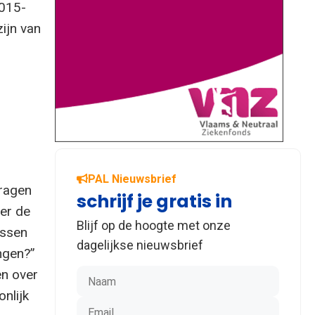
2015-
zijn van
PAL Nieuwsbrief
dragen
schrijf je gratis in
ver de
Blijf op de hoogte met onze
ussen
dagelijkse nieuwsbrief
ngen?”
en over
onlijk