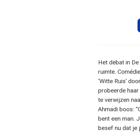
Het debat in De
ruimte. Comédie
‘Witte Ruis’ do
probeerde haar 
te verwijzen na
Ahmadi boos: “G
bent een man. Ji
besef nu dat je 