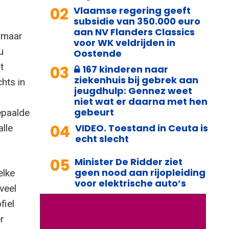
02
Vlaamse regering geeft
subsidie van 350.000 euro
aan NV Flanders Classics
, maar
voor WK veldrijden in
u
Oostende
t
03
167 kinderen naar
ziekenhuis bij gebrek aan
hts in
jeugdhulp: Gennez weet
niet wat er daarna met hen
gebeurt
epaalde
04
VIDEO. Toestand in Ceuta is
alle
echt slecht
05
Minister De Ridder ziet
geen nood aan rijopleiding
elke
voor elektrische auto’s
veel
fiel
r