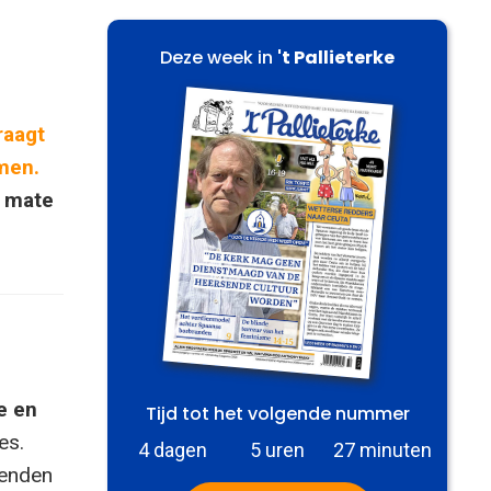
Deze week in
't Pallieterke
raagt
men.
e mate
e en
Tijd tot het volgende nummer
es.
4 dagen
5 uren
27 minuten
zenden