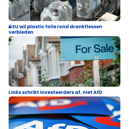
Vrijheid
EU wil plastic folie rond drankflessen
verbieden
Vrijheid
Links schrikt investeerders af, niet AfD