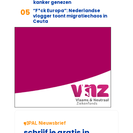
kanker genezen
05
“F*ck Europa”: Nederlandse
vlogger toont migratiechaos in
Ceuta
PAL Nieuwsbrief
schrijf je gratis in