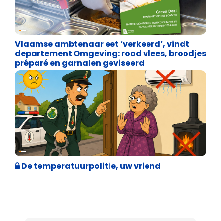
Vrijheid
Vlaamse ambtenaar eet ‘verkeerd’, vindt
departement Omgeving: rood vlees, broodjes
préparé en garnalen geviseerd
Weekblad 't Pallieterke
De temperatuurpolitie, uw vriend