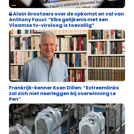
Weekblad 't Pallieterke
Alain Grootaers over de opkomst en val van
Anthony Fauci: “Elke gelijkenis met een
Vlaamse tv-viroloog is toevallig”
Internationale politiek
Frankrijk-kenner Koen Dillen: “Extreemlinks
zal zich niet neerleggen bij overwinning Le
Pen”