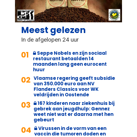
Meest gelezen
In de afgelopen 24 uur
01
Seppe Nobels en zijn sociaal
restaurant betaalden 14
maanden lang geen eurocent
huur
02
Vlaamse regering geeft subsidie
van 350.000 euro aan NV
Flanders Classics voor WK
veldrijden in Oostende
03
167 kinderen naar ziekenhuis bij
gebrek aan jeugdhulp: Gennez
weet niet wat er daarna met hen
gebeurt
04
Virussen in de vorm van een
vaccin die tumoren doden en