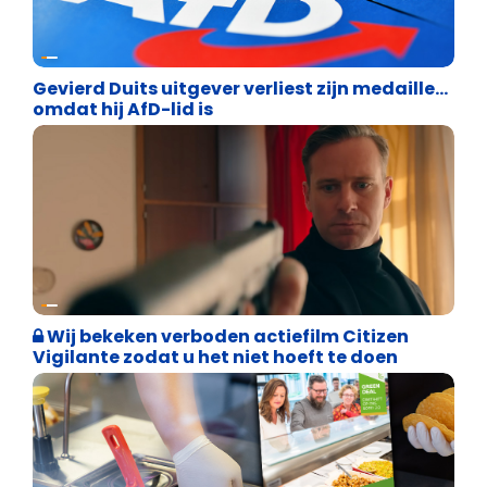
Vrijheid
Gevierd Duits uitgever verliest zijn medaille…
omdat hij AfD-lid is
Weekblad 't Pallieterke
Wij bekeken verboden actiefilm Citizen
Vigilante zodat u het niet hoeft te doen