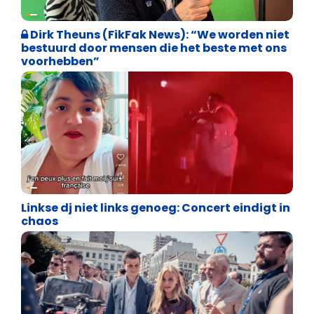
Weekblad 't Pallieterke
Dirk Theuns (FikFak News): “We worden niet
bestuurd door mensen die het beste met ons
voorhebben”
Vrijheid van meningsuiting
Linkse dj niet links genoeg: Concert eindigt in
chaos