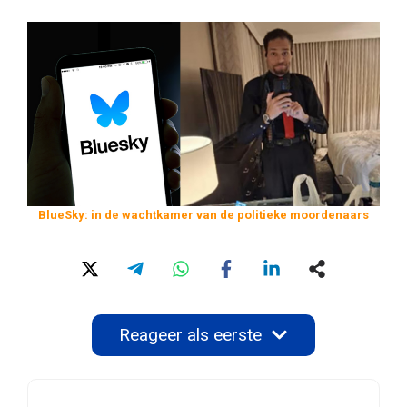
BlueSky: in de wachtkamer van de politieke moordenaars
Reageer als eerste