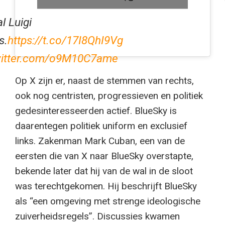
l Luigi
s.
https://t.co/17I8QhI9Vg
witter.com/o9M10C7ame
Op X zijn er, naast de stemmen van rechts,
ook nog centristen, progressieven en politiek
gedesinteresseerden actief. BlueSky is
daarentegen politiek uniform en exclusief
links. Zakenman Mark Cuban, een van de
eersten die van X naar BlueSky overstapte,
bekende later dat hij van de wal in de sloot
was terechtgekomen. Hij beschrijft BlueSky
als “een omgeving met strenge ideologische
zuiverheidsregels”. Discussies kwamen