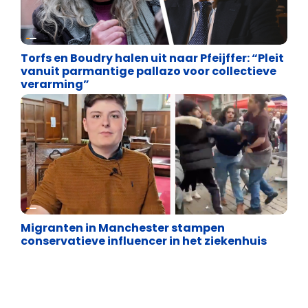
Vrijheid van meningsuiting
Torfs en Boudry halen uit naar Pfeijffer: “Pleit
vanuit parmantige pallazo voor collectieve
verarming”
Vrijheid van meningsuiting
Migranten in Manchester stampen
conservatieve influencer in het ziekenhuis