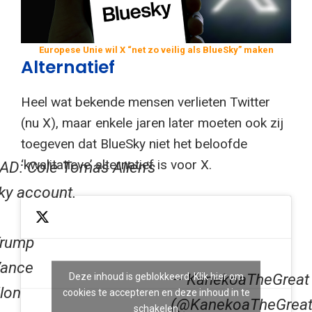
Europese Unie wil X “net zo veilig als BlueSky” maken
Alternatief
Heel wat bekende mensen verlieten Twitter
(nu X), maar enkele jaren later moeten ook zij
toegeven dat BlueSky niet het beloofde
‘kwalitatieve’ alternatief is voor X.
D: Cole Tomas Allen's
ky account.
Trump
Vance
— KanekoaTheGreat
Deze inhoud is geblokkeerd. Klik hier om
Elon
cookies te accepteren en deze inhoud in te
(@KanekoaTheGreat
schakelen