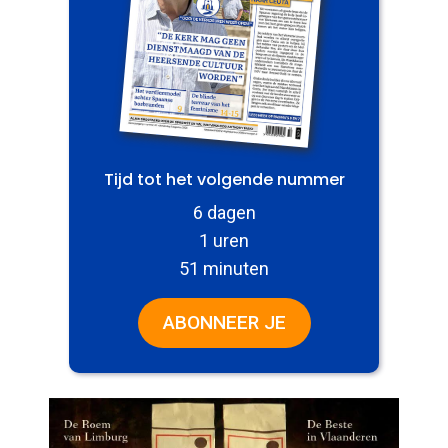
Tijd tot het volgende nummer
6 dagen
1 uren
51 minuten
ABONNEER JE