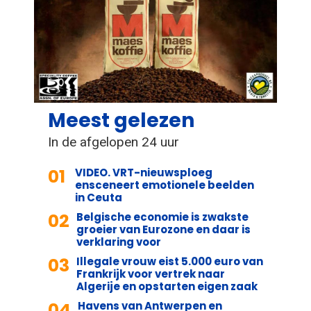
Meest gelezen
In de afgelopen 24 uur
01
VIDEO. VRT-nieuwsploeg
ensceneert emotionele beelden
in Ceuta
02
Belgische economie is zwakste
groeier van Eurozone en daar is
verklaring voor
03
Illegale vrouw eist 5.000 euro van
Frankrijk voor vertrek naar
Algerije en opstarten eigen zaak
04
Havens van Antwerpen en