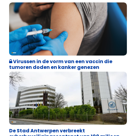
Weekblad 't Pallieterke
Virussen in de vorm van een vaccin die
tumoren doden en kanker genezen
Binnenland politiek
De Stad Antwerpen verbreekt