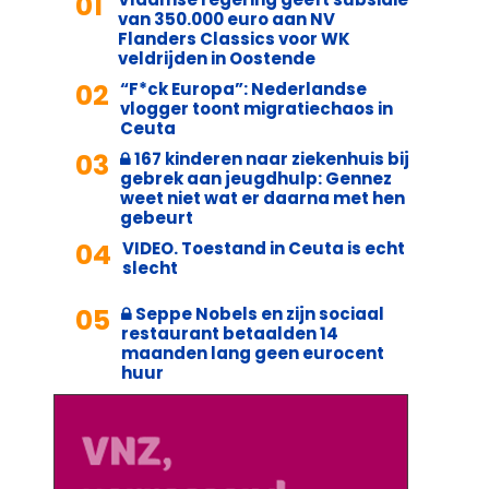
01
van 350.000 euro aan NV
Flanders Classics voor WK
veldrijden in Oostende
02
“F*ck Europa”: Nederlandse
vlogger toont migratiechaos in
Ceuta
03
167 kinderen naar ziekenhuis bij
gebrek aan jeugdhulp: Gennez
weet niet wat er daarna met hen
gebeurt
04
VIDEO. Toestand in Ceuta is echt
slecht
05
Seppe Nobels en zijn sociaal
restaurant betaalden 14
maanden lang geen eurocent
huur