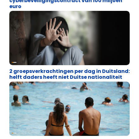
cyberbeveiligingscontract van 100 miljoen
euro
Asiel en Migratie
2 groepsverkrachtingen per dag in Duitsland:
helft daders heeft niet Duitse nationaliteit
Veiligheid