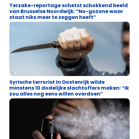
Terzake-reportage schetst schokkend beeld
van Brusselse Noordwijk: “No-gozone waar
staat niks meer te zeggen heeft”
Asiel en Migratie
Syrische terrorist in Oostenrijk wilde
minstens 10 dodelijke slachtoffers maken: “Ik
zou alles nog eens willen overdoen”