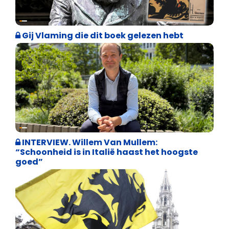
Weekblad 't Pallieterke
Gij Vlaming die dit boek gelezen hebt
Weekblad 't Pallieterke
INTERVIEW. Willem Van Mullem:
“Schoonheid is in Italië haast het hoogste
goed”