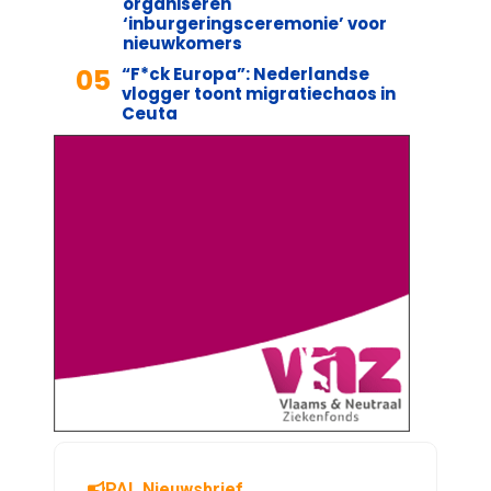
organiseren
‘inburgeringsceremonie’ voor
nieuwkomers
05
“F*ck Europa”: Nederlandse
vlogger toont migratiechaos in
Ceuta
PAL Nieuwsbrief