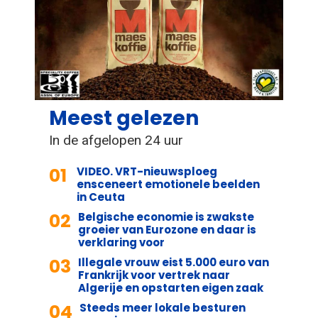
Meest gelezen
In de afgelopen 24 uur
01
VIDEO. VRT-nieuwsploeg
ensceneert emotionele beelden
in Ceuta
02
Belgische economie is zwakste
groeier van Eurozone en daar is
verklaring voor
03
Illegale vrouw eist 5.000 euro van
Frankrijk voor vertrek naar
Algerije en opstarten eigen zaak
04
Steeds meer lokale besturen