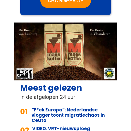
ABONNEER JE
Meest gelezen
In de afgelopen 24 uur
01
“F*ck Europa”: Nederlandse
vlogger toont migratiechaos in
Ceuta
02
VIDEO. VRT-nieuwsploeg