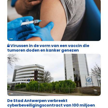
Weekblad 't Pallieterke
Virussen in de vorm van een vaccin die
tumoren doden en kanker genezen
Binnenland politiek
De Stad Antwerpen verbreekt
cyberbeveiligingscontract van 100 miljoen