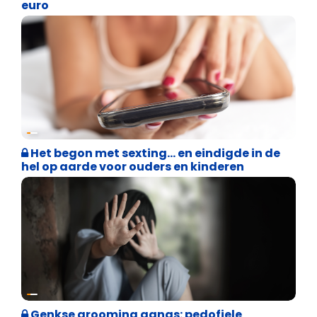
euro
Binnenland politiek
Het begon met sexting… en eindigde in de
hel op aarde voor ouders en kinderen
Cultuuroorlog
Genkse grooming gangs: pedofiele