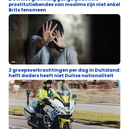
prostitutiebendes van moslims zijn niet enkel
Brits fenomeen
Asiel en Migratie
2 groepsverkrachtingen per dag in Duitsland:
helft daders heeft niet Duitse nationaliteit
Justitie