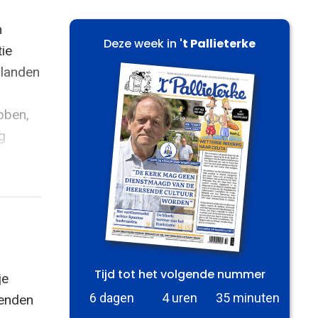
n
Deze week in
't Pallieterke
tie
 landen
bben,
g
Tijd tot het volgende nummer
je
6 dagen
4 uren
35 minuten
zenden