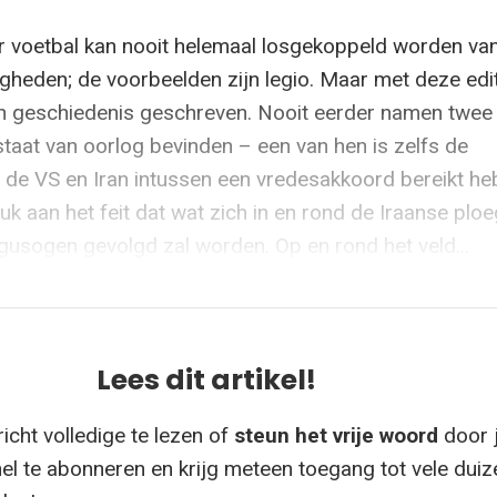
 voetbal kan nooit helemaal losgekoppeld worden va
igheden; de voorbeelden zijn legio. Maar met deze edi
h geschiedenis geschreven. Nooit eerder namen twee
 staat van oorlog bevinden – een van hen is zelfs de
t de VS en Iran intussen een vredesakkoord bereikt he
k aan het feit dat wat zich in en rond de Iraanse ploe
rgusogen gevolgd zal worden. Op en rond het veld...
Lees dit artikel!
icht volledige te lezen of
steun het vrije woord
door 
el te abonneren en krijg meteen toegang tot vele dui