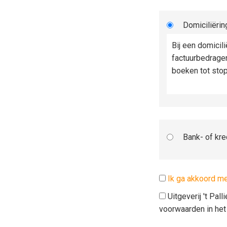
Domiciliërin
Bij een domicil
factuurbedrage
boeken tot sto
Bank- of kre
Ik ga akkoord m
Uitgeverij 't Pal
voorwaarden in he