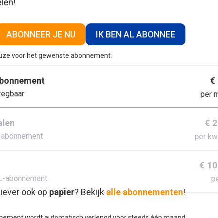
elen!
ABONNEER JE NU
IK BEN AL ABONNEE
euze voor het gewenste abonnement:
€
abonnement
zegbaar
per 
€ 
alen
-abonnement
per kw
€ 10
L-abonnement
pe
iever ook op
papier
? Bekijk
alle abonnementen
!
nement wordt automatisch verlengd voor steeds één maand.