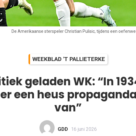
De Amerikaanse sterspeler Christian Pulisic, tijdens een oefenw
WEEKBLAD 'T PALLIETERKE
itiek geladen WK: “In 19
 er een heus propagand
van”
GDD
16 juni 2026