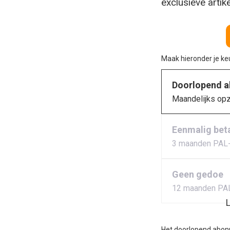
exclusieve artik
Maak hieronder je k
Doorlopend 
Maandelijks op
Eenmalig bet
3 maanden PAL
Geen gedoe
12 maanden PA
L
Het doorlopend abon