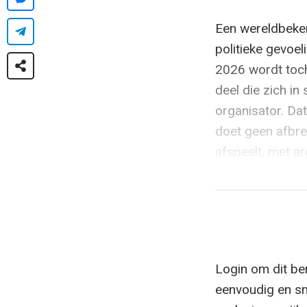
Een wereldbeker
politieke gevoel
2026 wordt toc
deel die zich in
organisator. Da
doet geen afbreu
afspeelt, met a
Login om dit ber
eenvoudig en sn