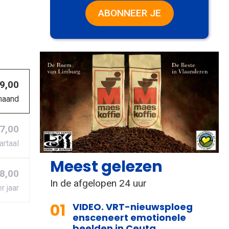
ABONNEER JE
 9,00
maand
27,00
artaal
Meest gelezen
8,00
In de afgelopen 24 uur
r jaar
01
VIDEO. VRT-nieuwsploeg
ensceneert emotionele
beelden in Ceuta