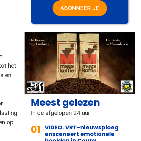
ABONNEER JE
n
ot het
es en
Meest gelezen
or
In de afgelopen 24 uur
lasting
en op
01
VIDEO. VRT-nieuwsploeg
ensceneert emotionele
beelden in Ceuta