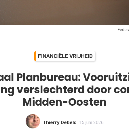
Feder
FINANCIËLE VRIJHEID
aal Planbureau: Vooruitz
ng verslechterd door con
Midden-Oosten
Thierry Debels
15 juni 2026