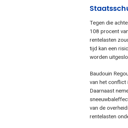
Staatssch
Tegen die achte
108 procent van
rentelasten zou
tijd kan een ris
worden uitgeslo
Baudouin Regout
van het conflic
Daarnaast nemen
sneeuwbaleffect
van de overheid
rentelasten onde