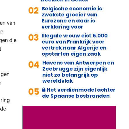
02
Belgische economie is
zwakste groeier van
Eurozone en daar is
gen van
verklaring voor
De
03
Illegale vrouw eist 5.000
gen die
euro van Frankrijk voor
vertrek naar Algerije en
t
opstarten eigen zaak
04
Havens van Antwerpen en
Zeebrugge zijn eigenlijk
lgen
niet zo belangrijk op
wereldvlak
n.
05
Het verdienmodel achter
de Spaanse bosbranden
uring
 de