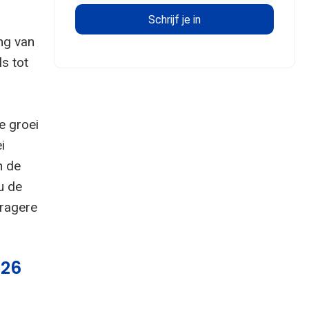
ing van
s tot
e groei
i
n de
u de
tragere
026