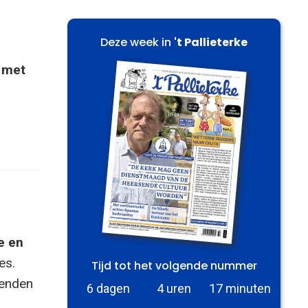
Deze week in
't Pallieterke
n met
e en
es.
Tijd tot het volgende nummer
zenden
6 dagen
4 uren
17 minuten