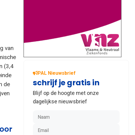
lg van
omische
n (3,4
PAL Nieuwsbrief
einde
schrijf je gratis in
n de
Blijf op de hoogte met onze
jven
dagelijkse nieuwsbrief
door