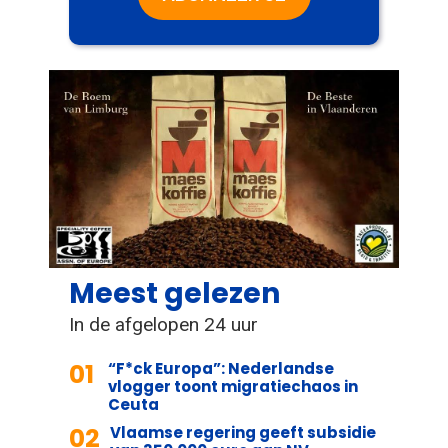
Meest gelezen
In de afgelopen 24 uur
01
“F*ck Europa”: Nederlandse
vlogger toont migratiechaos in
Ceuta
02
Vlaamse regering geeft subsidie