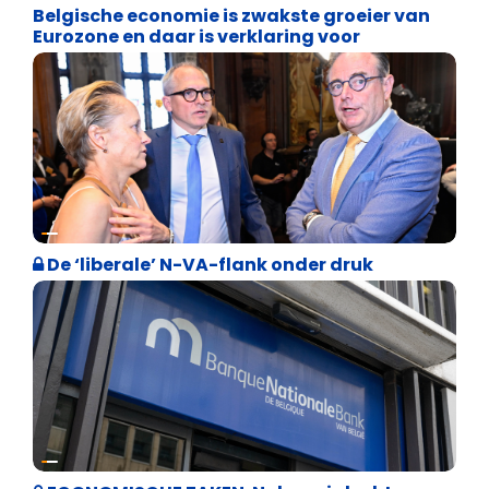
Belgische economie is zwakste groeier van
Eurozone en daar is verklaring voor
Binnenland politiek
De ‘liberale’ N-VA-flank onder druk
Binnenland politiek