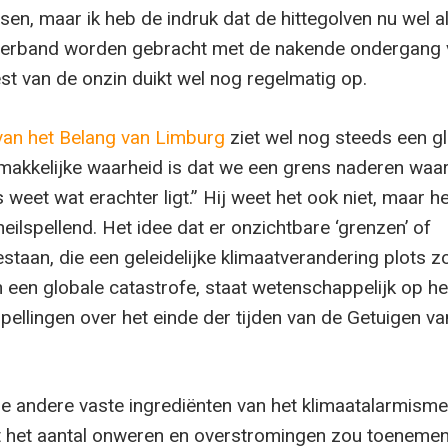
ssen, maar ik heb de indruk dat de hittegolven nu wel a
 verband worden gebracht met de nakende ondergang 
st van de onzin duikt wel nog regelmatig op.
t van het Belang van Limburg
ziet wel nog steeds een g
akkelijke waarheid is dat we een grens naderen waa
weet wat erachter ligt.” Hij weet het ook niet, maar het
ilspellend. Het idee dat er onzichtbare ‘grenzen’ of
estaan, die een geleidelijke klimaatverandering plots 
 een globale catastrofe, staat wetenschappelijk op he
pellingen over het einde der tijden van de Getuigen va
de andere vaste ingrediënten van het klimaatalarmisme
 het aantal onweren en overstromingen zou toenemen