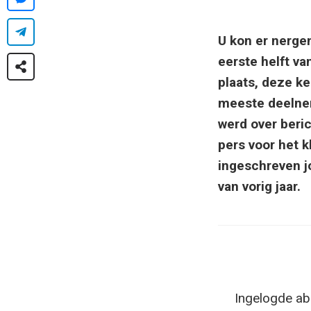
U kon er nergen
eerste helft v
plaats, deze k
meeste deelnem
werd over beri
pers voor het k
ingeschreven jo
van vorig jaar.
Ingelogde ab