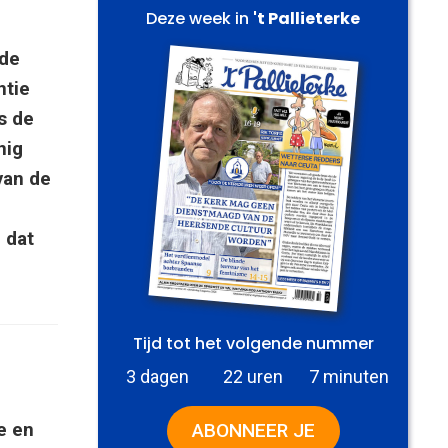
Deze week in
't Pallieterke
 de
ntie
s de
nig
van de
 dat
Tijd tot het volgende nummer
3 dagen
22 uren
7 minuten
e en
ABONNEER JE