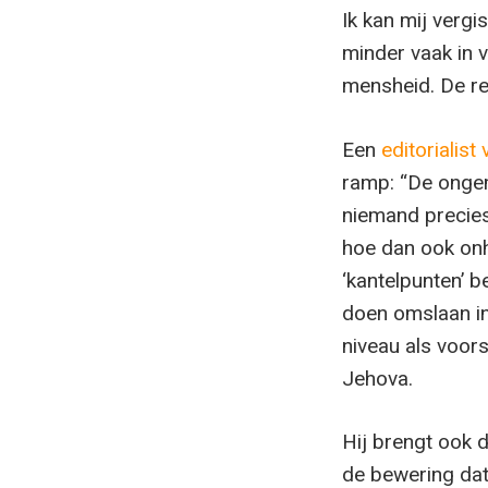
Ik kan mij vergi
minder vaak in
mensheid. De re
Een
editorialis
ramp: “De ongem
niemand precies 
hoe dan ook onhe
‘kantelpunten’ b
doen omslaan in
niveau als voors
Jehova.
Hij brengt ook 
de bewering dat