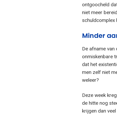
ontgoocheld dat 
niet meer bereid
schuldcomplex he
Minder aa
De afname van 
onmiskenbare tr
dat het existent
men zelf niet m
weleer?
Deze week krege
de hitte nog st
krijgen dan veel