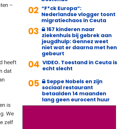
aten –
02
“F*ck Europa”:
Nederlandse vlogger toont
migratiechaos in Ceuta
03
167 kinderen naar
ziekenhuis bij gebrek aan
jeugdhulp: Gennez weet
niet wat er daarna met hen
gebeurt
04
VIDEO. Toestand in Ceuta is
d heeft
echt slecht
n dat
an
05
Seppe Nobels en zijn
sociaal restaurant
betaalden 14 maanden
lang geen eurocent huur
en is
ng. We
e zelf