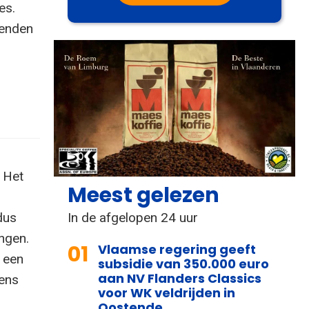
es.
zenden
 Het
Meest gelezen
In de afgelopen 24 uur
dus
ingen.
01
Vlaamse regering geeft
r een
subsidie van 350.000 euro
aan NV Flanders Classics
kens
voor WK veldrijden in
Oostende