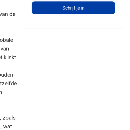
l
van de
lobale
rvan
 klinkt
zouden
tzelfde
n
, zoals
, wat