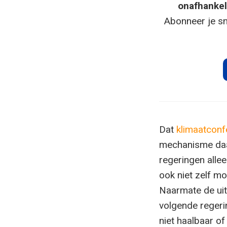
onafhankel
Abonneer je sn
Dat
klimaatconf
mechanisme daar
regeringen alle
ook niet zelf mo
Naarmate de uitv
volgende regerin
niet haalbaar of