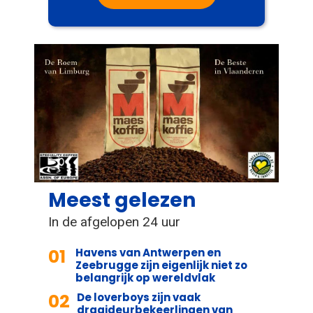
Meest gelezen
In de afgelopen 24 uur
01
Havens van Antwerpen en
Zeebrugge zijn eigenlijk niet zo
belangrijk op wereldvlak
02
De loverboys zijn vaak
draaideurbekeerlingen van