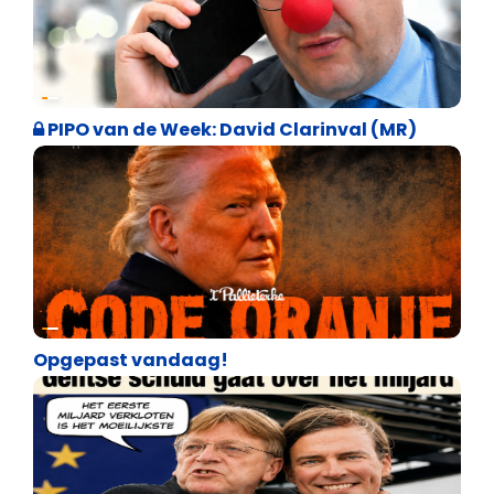
Satire
PIPO van de Week: David Clarinval (MR)
Satire
Opgepast vandaag!