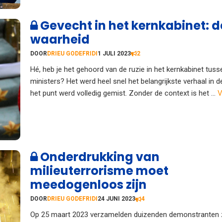
Gevecht in het kernkabinet: d
waarheid
DOOR
DRIEU GODEFRIDI
1 JULI 2023
2
Hé, heb je het gehoord van de ruzie in het kernkabinet tuss
ministers? Het werd heel snel het belangrijkste verhaal in 
het punt werd volledig gemist. Zonder de context is het ...
V
Onderdrukking van
milieuterrorisme moet
meedogenloos zijn
DOOR
DRIEU GODEFRIDI
24 JUNI 2023
4
Op 25 maart 2023 verzamelden duizenden demonstranten z