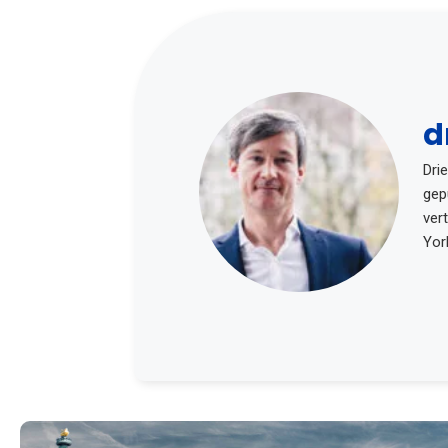
d
Dri
gep
ver
York