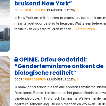
bruisend New York”
DOOR
DRIEU GODEFRIDI
19 AUGUSTUS 2023
3
In New York om mijn boeken te promoten, besloot ik om m
maar te voet door de stad te begeven. Wat is een betere 
realiteit van een stad te leren kennen ...
Verder lezen
OPINIE. Drieu Godefridi:
“Genderfeminisme ontkent de
biologische realiteit”
DOOR
DRIEU GODEFRIDI
12 AUGUSTUS 2023
0
Ik maak onderscheid tussen drie soorten feminisme: histo
feminisme, ‘Barbie’-feminisme en het pseudofeminisme va
genderideologie. 1. Historisch feminisme We leven in de m
egalitaire samenleving - tussen mannen en vrouwen - in de