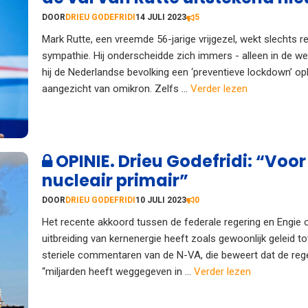
DOOR
DRIEU GODEFRIDI
14 JULI 2023
5
Mark Rutte, een vreemde 56-jarige vrijgezel, wekt slechts re
sympathie. Hij onderscheidde zich immers - alleen in de we
hij de Nederlandse bevolking een ‘preventieve lockdown’ op
aangezicht van omikron. Zelfs ...
Verder lezen
OPINIE. Drieu Godefridi: “Voor 
nucleair primair”
DOOR
DRIEU GODEFRIDI
10 JULI 2023
0
Het recente akkoord tussen de federale regering en Engie 
uitbreiding van kernenergie heeft zoals gewoonlijk geleid t
steriele commentaren van de N-VA, die beweert dat de reg
“miljarden heeft weggegeven in ...
Verder lezen