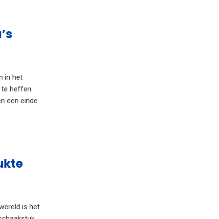
a’s
 in het
 te heffen
en een einde
ukte
wereld is het
 schaakstuk