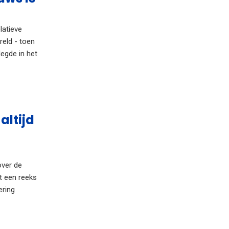
latieve
reld - toen
legde in het
altijd
over de
ot een reeks
ering