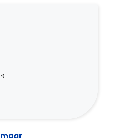
w
l).
, maar