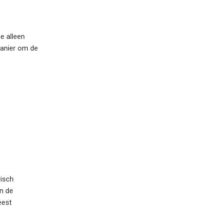
e alleen
manier om de
risch
n de
eest