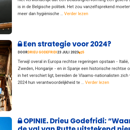
is in de Belgische politiek. Het zou vanzelfsprekend moeten 
meer dan hygiënische ...
Verder lezen
Een strategie voor 2024?
DOOR
DRIEU GODEFRIDI
23 JULI 2023
5
Terwijl overal in Europa rechtse regeringen opstaan - Italië, 
Zweden, Hongarije - en in Spanje een historische rechtse 
in het verschiet ligt, bereiden de Vlaams-nationalisten zich
2024 hun verantwoordelijkheid te ...
Verder lezen
OPINIE. Drieu Godefridi: “Wa
de val van Rutte uitstekend nie