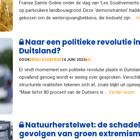
Franse Sainte-Soline onder de vlag van ‘Les Soulèvements d
op particuliere landbouwgrond. Deze ‘demonstranten’ hadd
gekozen om de winteropvangbekkens, die bedoeld zijn ...
Ve
Naar een politieke revolutie i
Duitsland?
DOOR
DRIEU GODEFRIDI
14 JUNI 2023
1
Er vindt momenteel een politieke revolutie plaats in Duitsla
opvallend genoeg wordt er weinig over gesproken. Verschil
structurele realiteiten tekenen zich af, zoals blijkt uit opinie
“Maar liefst 80 procent van de Duitsers is ...
Verder lezen
Natuurherstelwet: de schadel
gevolgen van groen extremis