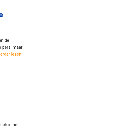
e
en de
de pers, maar
erder lezen
ich in het