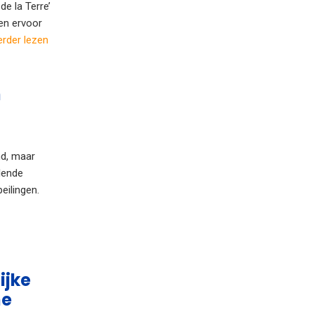
e la Terre’
en ervoor
rder lezen
n
nd, maar
lende
peilingen.
ijke
me