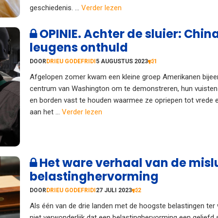
geschiedenis. ...
Verder lezen
OPINIE. Achter de sluier: Chin
leugens onthuld
DOOR
DRIEU GODEFRIDI
5 AUGUSTUS 2023
1
Afgelopen zomer kwam een kleine groep Amerikanen bijeen
centrum van Washington om te demonstreren, hun vuisten
en borden vast te houden waarmee ze opriepen tot vrede 
aan het ...
Verder lezen
Het ware verhaal van de misl
belastinghervorming
DOOR
DRIEU GODEFRIDI
27 JULI 2023
2
Als één van de drie landen met de hoogste belastingen ter 
niet verwonderlijk dat een belastinghervorming een geliefd