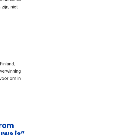
zijn, niet
Finland,
overwinning
 voor om in
arom
uws is”