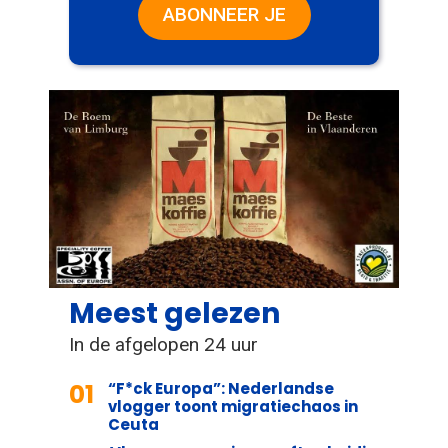
ABONNEER JE
Meest gelezen
In de afgelopen 24 uur
01
“F*ck Europa”: Nederlandse
vlogger toont migratiechaos in
Ceuta