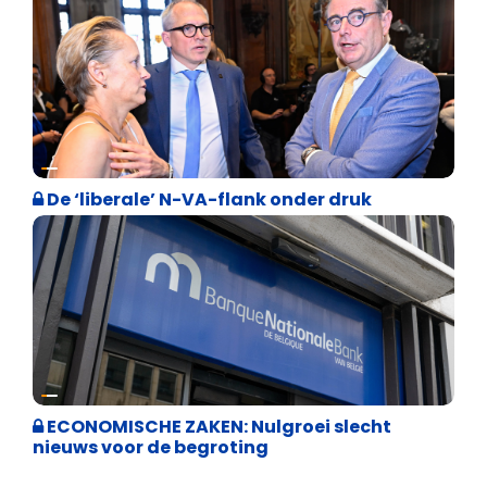
Binnenland politiek
De ‘liberale’ N-VA-flank onder druk
Binnenland politiek
ECONOMISCHE ZAKEN: Nulgroei slecht
nieuws voor de begroting