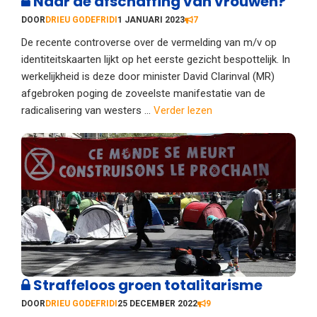
Naar de afschaffing van vrouwen?
DOOR
DRIEU GODEFRIDI
1 JANUARI 2023
7
De recente controverse over de vermelding van m/v op
identiteitskaarten lijkt op het eerste gezicht bespottelijk. In
werkelijkheid is deze door minister David Clarinval (MR)
afgebroken poging de zoveelste manifestatie van de
radicalisering van westers ...
Verder lezen
Straffeloos groen totalitarisme
DOOR
DRIEU GODEFRIDI
25 DECEMBER 2022
9