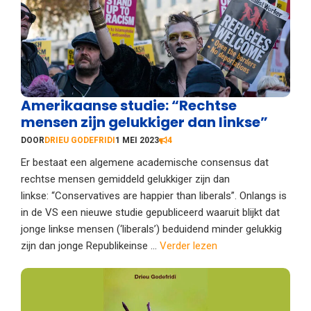
Amerikaanse studie: “Rechtse
mensen zijn gelukkiger dan linkse”
DOOR
DRIEU GODEFRIDI
1 MEI 2023
4
Er bestaat een algemene academische consensus dat
rechtse mensen gemiddeld gelukkiger zijn dan
linkse: “Conservatives are happier than liberals”. Onlangs is
in de VS een nieuwe studie gepubliceerd waaruit blijkt dat
jonge linkse mensen (‘liberals’) beduidend minder gelukkig
zijn dan jonge Republikeinse ...
Verder lezen