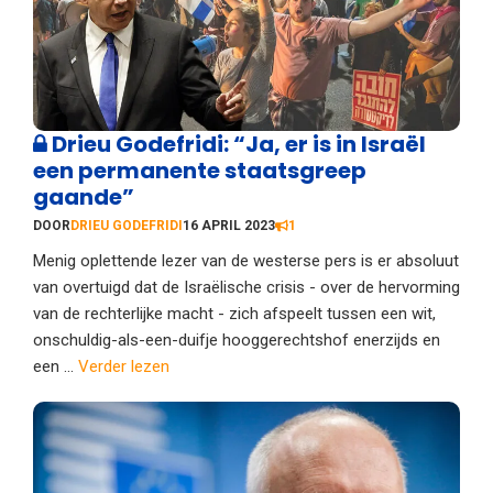
Drieu Godefridi: “Ja, er is in Israël
een permanente staatsgreep
gaande”
DOOR
DRIEU GODEFRIDI
16 APRIL 2023
1
Menig oplettende lezer van de westerse pers is er absoluut
van overtuigd dat de Israëlische crisis - over de hervorming
van de rechterlijke macht - zich afspeelt tussen een wit,
onschuldig-als-een-duifje hooggerechtshof enerzijds en
een ...
Verder lezen