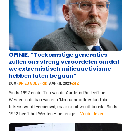
OPINIE. “Toekomstige generaties
zullen ons streng veroordelen omdat
we extremistisch milieuactivisme
hebben laten begaan”
DOOR
DRIEU GODEFRIDI
8 APRIL 2023
12
Sinds 1992 en de ‘Top van de Aarde’ in Rio leeft het
Westen in de ban van een ‘klimaatnoodtoestand’ die
telkens wordt vernieuwd, maar nooit wordt bereikt. Sinds
1992 heeft het Westen – het enige ...
Verder lezen