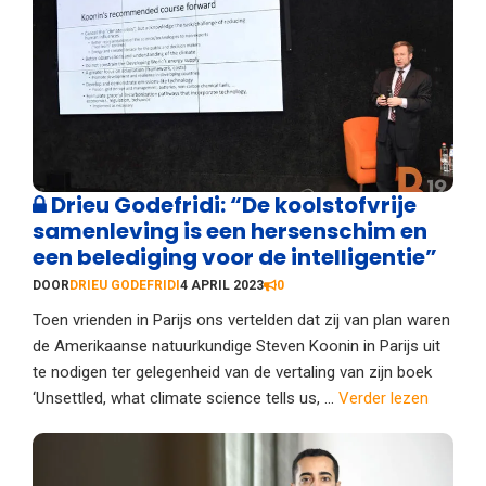
Drieu Godefridi: “De koolstofvrije
samenleving is een hersenschim en
een belediging voor de intelligentie”
DOOR
DRIEU GODEFRIDI
4 APRIL 2023
0
Toen vrienden in Parijs ons vertelden dat zij van plan waren
de Amerikaanse natuurkundige Steven Koonin in Parijs uit
te nodigen ter gelegenheid van de vertaling van zijn boek
‘Unsettled, what climate science tells us, ...
Verder lezen