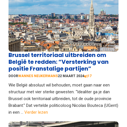
Brussel territoriaal uitbreiden om
België te redden: “Versterking van
positie Franstalige partijen”
DOOR
WANNES NEUKERMANS
22 MAART 2024
17
Wie België absoluut wil behouden, moet gaan naar een
structuur met vier sterke gewesten. “Idealiter ga je dan
Brussel ook territoriaal uitbreiden, tot de oude provincie
Brabant.” Dat vertelde politicoloog Nicolas Bouteca (UGent)
in een ...
Verder lezen