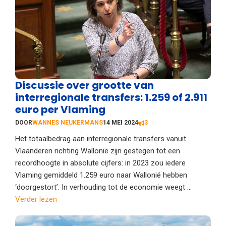
Discussie over grootte van
interregionale transfers: 1.259 of 2.911
euro per Vlaming
DOOR
WANNES NEUKERMANS
14 MEI 2024
3
Het totaalbedrag aan interregionale transfers vanuit
Vlaanderen richting Wallonië zijn gestegen tot een
recordhoogte in absolute cijfers: in 2023 zou iedere
Vlaming gemiddeld 1.259 euro naar Wallonië hebben
‘doorgestort’. In verhouding tot de economie weegt ...
Verder lezen