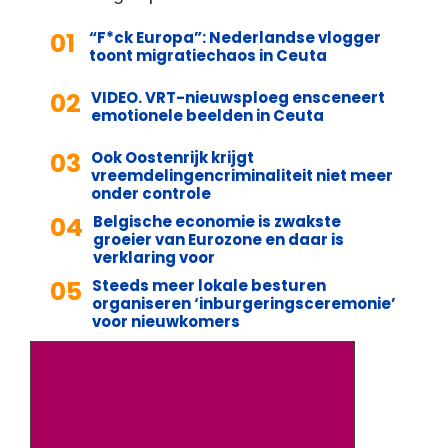
01
“F*ck Europa”: Nederlandse vlogger
toont migratiechaos in Ceuta
02
VIDEO. VRT-nieuwsploeg ensceneert
emotionele beelden in Ceuta
03
Ook Oostenrijk krijgt
vreemdelingencriminaliteit niet meer
onder controle
04
Belgische economie is zwakste
groeier van Eurozone en daar is
verklaring voor
05
Steeds meer lokale besturen
organiseren ‘inburgeringsceremonie’
voor nieuwkomers