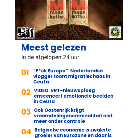
Meest gelezen
In de afgelopen 24 uur
01
“F*ck Europa”: Nederlandse
vlogger toont migratiechaos in
Ceuta
02
VIDEO. VRT-nieuwsploeg
ensceneert emotionele beelden
in Ceuta
03
Ook Oostenrijk krijgt
vreemdelingencriminaliteit niet
meer onder controle
04
Belgische economie is zwakste
groeier van Eurozone en daar is