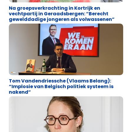
Na groepsverkrachting in Kortrijk en
vechtpartij in Geraadsbergen: “Berecht
gewelddadige jongeren als volwassenen”
Verkiezingen 2024
Tom Vandendriessche (Vlaams Belang):
“Implosie van Belgisch politiek systeem is
nakend”