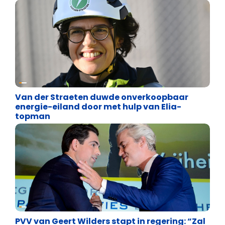
PAL PLUS
Van der Straeten duwde onverkoopbaar
energie-eiland door met hulp van Elia-
topman
Internationale politiek
PVV van Geert Wilders stapt in regering: “Zal