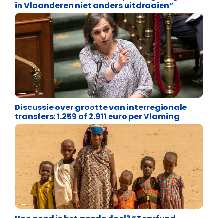
in Vlaanderen niet anders uitdraaien”
Debat
Discussie over grootte van interregionale
transfers: 1.259 of 2.911 euro per Vlaming
Financiële vrijheid