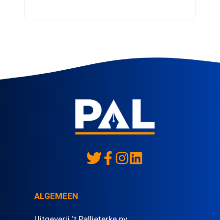
ALGEMEEN
Uitgeverij ‘t Pallieterke nv